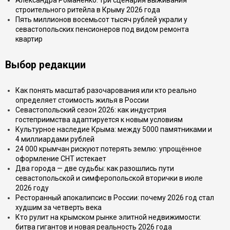
Александра Романенко: три сценария выживания
строительного ритейла в Крыму 2026 года
Пять миллионов восемьсот тысяч рублей украли у
севастопольских пенсионеров под видом ремонта
квартир
Выбор редакции
Как понять масштаб разочарования или кто реально
определяет стоимость жилья в России
Севастопольский сезон 2026: как индустрия
гостеприимства адаптируется к новым условиям
Культурное наследие Крыма: между 5000 памятниками и
4 миллиардами рублей
24 000 крымчан рискуют потерять землю: упрощённое
оформление СНТ истекает
Два города — две судьбы: как разошлись пути
севастопольской и симферопольской вторички в июле
2026 году
Ресторанный апокалипсис в России: почему 2026 год стал
худшим за четверть века
Кто рулит на крымском рынке элитной недвижимости:
битва гигантов и новая реальность 2026 года