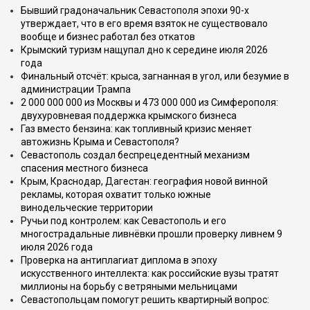
Бывший градоначальник Севастополя эпохи 90-х
утверждает, что в его время взяток не существовало
вообще и бизнес работал без откатов
Крымский туризм нащупал дно к середине июля 2026
года
Финальный отсчёт: крыса, загнанная в угол, или безумие в
администрации Трампа
2 000 000 000 из Москвы и 473 000 000 из Симферополя:
двухуровневая поддержка крымского бизнеса
Газ вместо бензина: как топливный кризис меняет
автожизнь Крыма и Севастополя?
Севастополь создал беспрецедентный механизм
спасения местного бизнеса
Крым, Краснодар, Дагестан: география новой винной
рекламы, которая охватит только южные
винодельческие территории
Ручьи под контролем: как Севастополь и его
многострадальные ливнёвки прошли проверку ливнем 9
июля 2026 года
Проверка на антиплагиат диплома в эпоху
искусственного интеллекта: как российские вузы тратят
миллионы на борьбу с ветряными мельницами
Севастопольцам помогут решить квартирный вопрос: