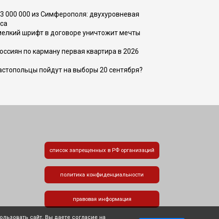
73 000 000 из Симферополя: двухуровневая
са
 мелкий шрифт в договоре уничтожит мечты
оссиян по карману первая квартира в 2026
вастопольцы пойдут на выборы 20 сентября?
список запрещенных в РФ организаций
политика конфиденциальности
правовая информация
льзовать сайт, Вы даете согласие на