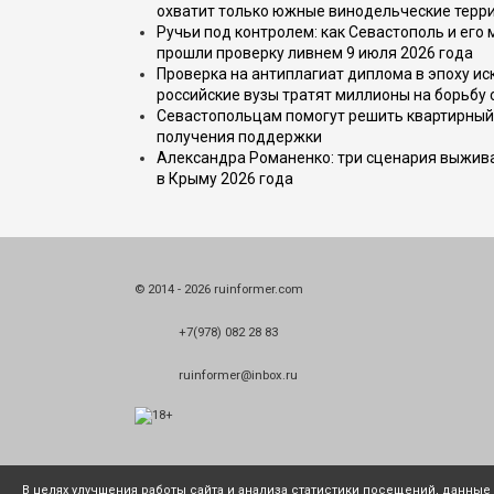
охватит только южные винодельческие терр
Ручьи под контролем: как Севастополь и его
прошли проверку ливнем 9 июля 2026 года
Проверка на антиплагиат диплома в эпоху иск
российские вузы тратят миллионы на борьбу
Севастопольцам помогут решить квартирный 
получения поддержки
Александра Романенко: три сценария выжива
в Крыму 2026 года
© 2014 - 2026 ruinformer.com
+7(978) 082 28 83
ruinformer@inbox.ru
В целях улучшения работы сайта и анализа статистики посещений, данны