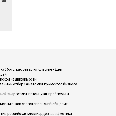
очую
 субботу: как севастопольские «Дни
юдей
ийской недвижимости
венный отбор? Анатомия крымского бизнеса
ной энергетики: потенциал, проблемы и
списанию: как севастопольский общепит
тив российских миллиардов: арифметика