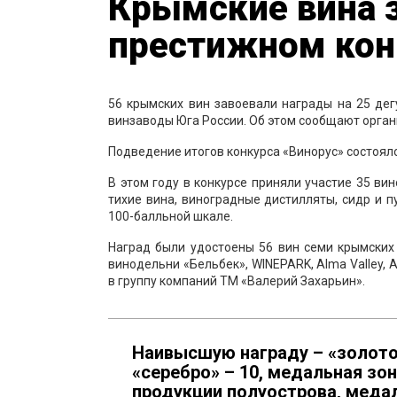
Крымские вина 
престижном кон
56 крымских вин завоевали награды на 25 дег
винзаводы Юга России. Об этом сообщают орган
Подведение итогов конкурса «Винорус» состояло
В этом году в конкурсе приняли участие 35 ви
тихие вина, виноградные дистилляты, сидр и 
100-балльной шкале.
Наград были удостоены 56 вин семи крымских
винодельни «Бельбек», WINEPARK, Alma Valley,
в группу компаний ТМ «Валерий Захарьин».
Наивысшую награду – «золото»
«серебро» – 10, медальная зон
продукции полуострова, медал