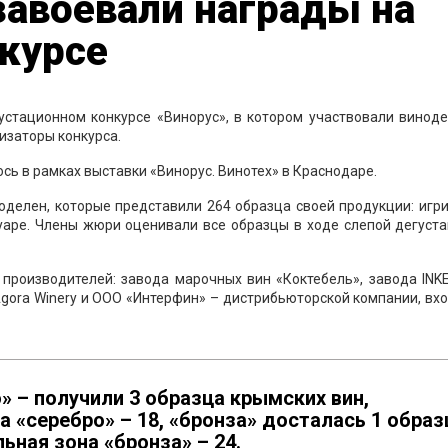
завоевали награды на
курсе
устационном конкурсе «Винорус», в котором участвовали винод
изаторы конкурса.
сь в рамках выставки «Винорус. Винотех» в Краснодаре.
ноделен, которые представили 264 образца своей продукции: игр
пуаре. Члены жюри оценивали все образцы в ходе слепой дегуст
 производителей: завода марочных вин «Коктебель», завода INK
 Agora Winery и ООО «Интерфин» – дистрибьюторской компании, в
 – получили 3 образца крымских вин,
а «серебро» – 18, «бронза» досталась 1 образ
ьная зона «бронза» – 24.