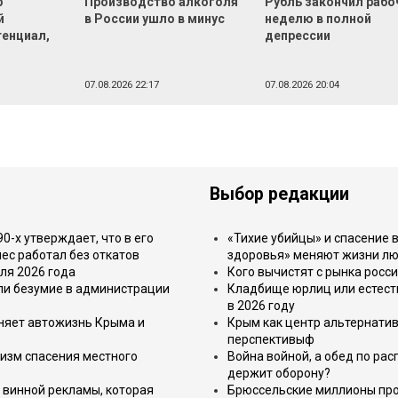
р
Производство алкоголя
Рубль закончил раб
й
в России ушло в минус
неделю в полной
тенциал,
депрессии
07.08.2026 22:17
07.08.2026 20:04
Выбор редакции
-х утверждает, что в его
«Тихие убийцы» и спасение в
ес работал без откатов
здоровья» меняют жизни л
ля 2026 года
Кого вычистят с рынка росс
или безумие в администрации
Кладбище юрлиц или естест
в 2026 году
еняет автожизнь Крыма и
Крым как центр альтернатив
перспективыф
изм спасения местного
Война войной, а обед по ра
держит оборону?
 винной рекламы, которая
Брюссельские миллионы про