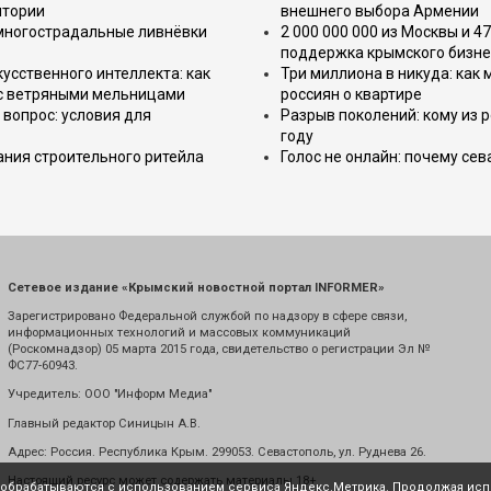
итории
внешнего выбора Армении
 многострадальные ливнёвки
2 000 000 000 из Москвы и 4
поддержка крымского бизне
усственного интеллекта: как
Три миллиона в никуда: как
 с ветряными мельницами
россиян о квартире
вопрос: условия для
Разрыв поколений: кому из р
году
ния строительного ритейла
Голос не онлайн: почему се
Сетевое издание «Крымский новостной портал INFORMER»
Зарегистрировано Федеральной службой по надзору в сфере связи,
информационных технологий и массовых коммуникаций
(Роскомнадзор) 05 марта 2015 года, свидетельство о регистрации Эл №
ФС77-60943.
Учредитель: ООО "Информ Медиа"
Главный редактор Синицын А.В.
Адрес: Россия. Республика Крым. 299053. Севастополь, ул. Руднева 26.
Настоящий ресурс может содержать материалы 18+
е обрабатываются с использованием сервиса Яндекс.Метрика. Продолжая испо