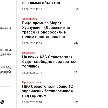
значимых объектов
196
08.08.2026 10:16
Экономика
Вице-премьер Марат
Хуснуллин: «Движение по
ельни и
трассе «Новороссия» в
целом восстановлено»
210
08.08.2026 10:09
истые и
Общество
ации по
На каких АЗС Севастополя
будет свободно продаваться
топливо?
ERMAN,
ходящей
221
08.08.2026 09:11
Происшествия
ПВО Севастополя сбило 12
украинских беспилотников
над городом
цу
214
08.08.2026 08:58