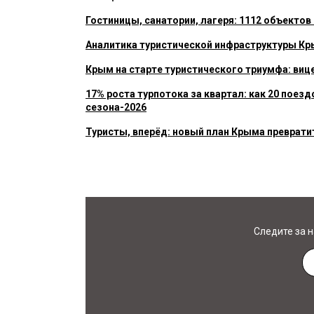
Гостиницы, санатории, лагеря: 1112 объекто
Аналитика туристической инфраструктуры Кр
Крым на старте туристического триумфа: ви
17% роста турпотока за квартал: как 20 пое
сезона-2026
Туристы, вперёд: новый план Крыма преврати
Следите за 