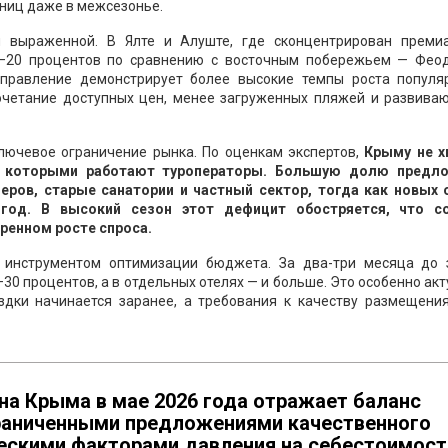
вниц даже в межсезонье.
 выраженной. В Ялте и Алуште, где сконцентрирован преми
–20 процентов по сравнению с восточным побережьем — Феод
аправление демонстрирует более высокие темпы роста популяр
очетание доступных цен, менее загруженных пляжей и развива
ючевое ограничение рынка. По оценкам экспертов,
Крыму не х
с которыми работают туроператоры. Большую долю предл
ров, старые санатории и частный сектор, тогда как новых 
 год. В высокий сезон этот дефицит обостряется, что с
ренном росте спроса.
 инструментом оптимизации бюджета. За два-три месяца до 
–30 процентов, а в отдельных отелях — и больше. Это особенно ак
здки начинается заранее, а требования к качеству размещени
на Крыма в мае 2026 года отражает баланс
раниченными предложениями качественного
скими факторами давления на себестоимост