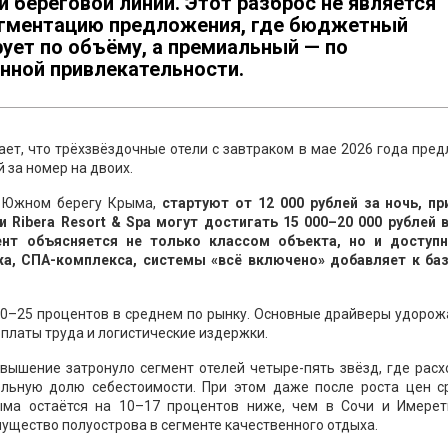
й береговой линии. Этот разброс не является
агментацию предложения, где бюджетный
ует по объёму, а премиальный — по
нной привлекательности.
ет, что трёхзвёздочные отели с завтраком в мае 2026 года пре
 за номер на двоих.
а Южном берегу Крыма,
стартуют от 12 000 рублей за ночь, пр
Ribera Resort & Spa могут достигать 15 000–20 000 рублей в
ент объясняется не только классом объекта, но и доступ
жа, СПА-комплекса, системы «всё включено» добавляет к ба
20–25 процентов в среднем по рынку. Основные драйверы удоро
платы труда и логистические издержки.
вышение затронуло сегмент отелей четыре-пять звёзд, где рас
ельную долю себестоимости. При этом даже после роста цен с
ма остаётся на 10–17 процентов ниже, чем в Сочи и Имерет
мущество полуострова в сегменте качественного отдыха.