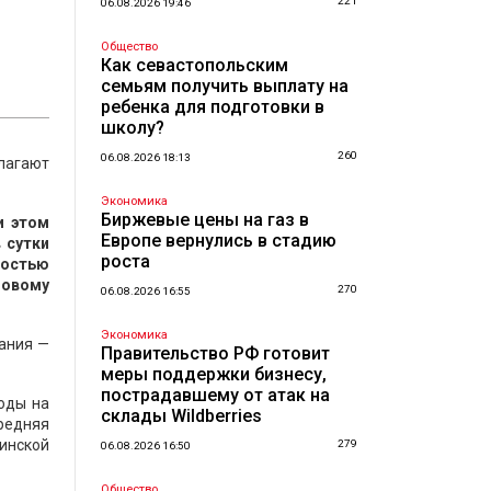
221
06.08.2026 19:46
Общество
Как севастопольским
семьям получить выплату на
ребенка для подготовки в
школу?
260
06.08.2026 18:13
длагают
Экономика
Биржевые цены на газ в
и этом
Европе вернулись в стадию
 сутки
роста
ностью
зовому
270
06.08.2026 16:55
Экономика
жания —
Правительство РФ готовит
меры поддержки бизнесу,
пострадавшему от атак на
ходы на
склады Wildberries
редняя
инской
279
06.08.2026 16:50
Общество