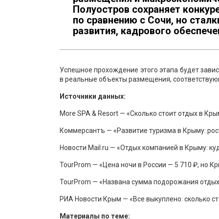
Полуостров сохраняет конкур
по сравнению с Сочи, но стал
развития, кадрового обеспече
Успешное прохождение этого этапа будет зави
в реальные объекты размещения, соответствую
Источники данных:
More SPA & Resort — «Сколько стоит отдых в Крым
Коммерсантъ — «Развитие туризма в Крыму: рост
Новости Mail.ru — «Отдых компанией в Крыму: куд
TourProm — «Цена ночи в России — 5 710 ₽, но К
TourProm — «Названа сумма подорожания отдыха
РИА Новости Крым — «Все выкуплено: сколько сто
Материалы по теме: