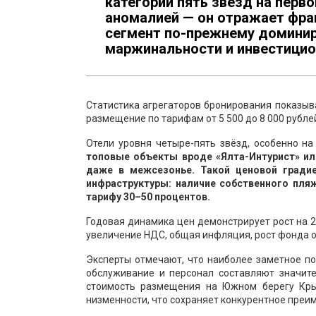
категории пять звёзд на перво
аномалией — он отражает фр
сегмент по-прежнему доминир
маржинальности и инвестицио
Статистика агрегаторов бронирования показыва
размещение по тарифам от 5 500 до 8 000 рублей
Отели уровня четыре-пять звёзд, особенно н
топовые объекты вроде «Ялта-Интурист» или 
даже в межсезонье. Такой ценовой гради
инфраструктуры: наличие собственного пля
тарифу 30–50 процентов.
Годовая динамика цен демонстрирует рост на 
увеличение НДС, общая инфляция, рост фонда о
Эксперты отмечают, что наиболее заметное по
обслуживание и персонал составляют значит
стоимость размещения на Южном берегу Кры
низменности, что сохраняет конкурентное преи