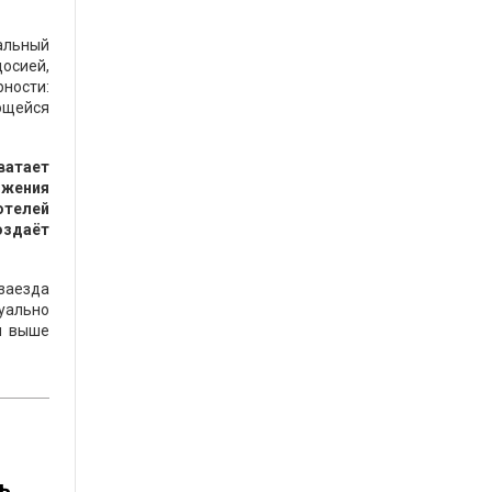
альный
осией,
ности:
ющейся
ватает
ожения
отелей
оздаёт
заезда
туально
я выше
ь.