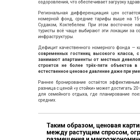
оздоровления, что обеспечивает загрузку здра
Региональная дифференциация цен остаётся
номерной фонд, средние тарифы выше на 15
Судаком, Коктебелем. При этом восточное н
туристы всё чаще выбирают эти локации за с
инфраструктуры.
Дефицит качественного номерного фонда — кл
современных гостиниц высокого класса, 
занимают апартаменты от местных девелопе
строится не более трёх-пяти объектов в
естественное ценовое давление даже при уме
Раннее бронирование остаётся эффективным
разница с ценой «у стойки» может достигать 20
для семейного отдыха, где планирование пое
средних.
Таким образом, ценовая карти
между растущим спросом, ог
размещения и макроэкономиче