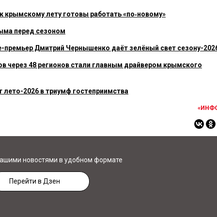
в к крымскому лету готовы работать «по‑новому»
ыма перед сезоном
це-премьер Дмитрий Чернышенко даёт зелёный свет сезону-202
здов через 48 регионов стали главным драйвером крымского
т лето-2026 в триумф гостеприимства
«ИНФ
нашими новостями в удобном формате
Перейти в Дзен