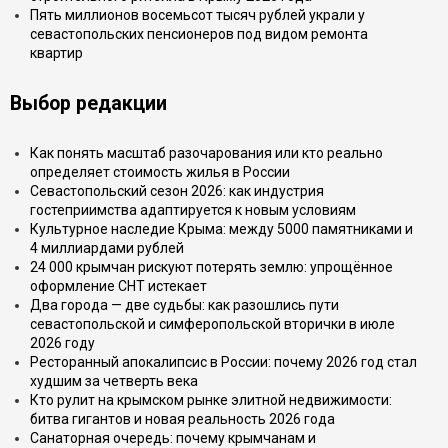
Пять миллионов восемьсот тысяч рублей украли у
севастопольских пенсионеров под видом ремонта
квартир
Выбор редакции
Как понять масштаб разочарования или кто реально
определяет стоимость жилья в России
Севастопольский сезон 2026: как индустрия
гостеприимства адаптируется к новым условиям
Культурное наследие Крыма: между 5000 памятниками и
4 миллиардами рублей
24 000 крымчан рискуют потерять землю: упрощённое
оформление СНТ истекает
Два города — две судьбы: как разошлись пути
севастопольской и симферопольской вторички в июле
2026 году
Ресторанный апокалипсис в России: почему 2026 год стал
худшим за четверть века
Кто рулит на крымском рынке элитной недвижимости:
битва гигантов и новая реальность 2026 года
Санаторная очередь: почему крымчанам и