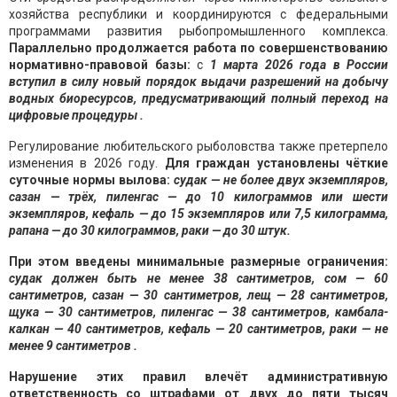
хозяйства республики и координируются с федеральными
программами развития рыбопромышленного комплекса.
Параллельно продолжается работа по совершенствованию
нормативно-правовой базы:
с
1 марта 2026 года в России
вступил в силу новый порядок выдачи разрешений на добычу
водных биоресурсов, предусматривающий полный переход на
цифровые процедуры .
Регулирование любительского рыболовства также претерпело
изменения в 2026 году.
Для граждан установлены чёткие
суточные нормы вылова:
судак — не более двух экземпляров,
сазан — трёх, пиленгас — до 10 килограммов или шести
экземпляров, кефаль — до 15 экземпляров или 7,5 килограмма,
рапана — до 30 килограммов, раки — до 30 штук
.
При этом введены минимальные размерные ограничения:
судак должен быть не менее 38 сантиметров, сом — 60
сантиметров, сазан — 30 сантиметров, лещ — 28 сантиметров,
щука — 30 сантиметров, пиленгас — 38 сантиметров, камбала-
калкан — 40 сантиметров, кефаль — 20 сантиметров, раки — не
менее 9 сантиметров
.
Нарушение этих правил влечёт административную
ответственность со штрафами от двух до пяти тысяч