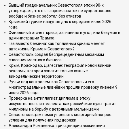
Бывший градоначальник Севастополя эпохи 90-х
утверждает, что в его время взяток не существовало
вообще и бизнес работал без откатов
Крымский туризм нащупал дно к середине июля 2026
года
Финальный отсчёт: крыса, загнанная в угол, или безумие в
администрации Трампа
Газ вместо бензина: как топливный кризис меняет
автожизнь Крыма и Севастополя?
Севастополь создал беспрецедентный механизм
спасения местного бизнеса
Крым, Краснодар, Дагестан: география новой винной
рекламы, которая охватит только южные
винодельческие территории
Ручьи под контролем: как Севастополь и его
многострадальные ливнёвки прошли проверку ливнем 9
июля 2026 года
Проверка на антиплагиат диплома в эпоху
искусственного интеллекта: как российские вузы тратят
миллионы на борьбу с ветряными мельницами
Севастопольцам помогут решить квартирный вопрос:
условия для получения поддержки
Александра Романенко: три сценария выживания