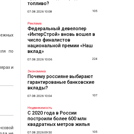
топливо?
105
07.08.2026 10:08
Реклама
Федеральный девелопер
«ИнтерСтрой» вновь вошел в
нежных
число финалистов
национальной премии «Наш
вклад»
еля по
224
07.08.2026 10:06
лярах и
Экономика
Почему россияне выбирают
гарантированые банковские
вклады?
107
07.08.2026 10:04
Недвижимость
С 2020 года в России
построили более 600 млн
квадратных метров жилья
ансовой
105
07.08.2026 09:50
ода не