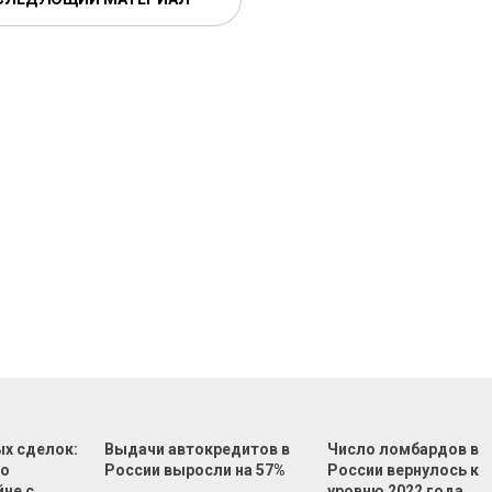
ых сделок:
Выдачи автокредитов в
Число ломбардов в
во
России выросли на 57%
России вернулось к
йне с
уровню 2022 года