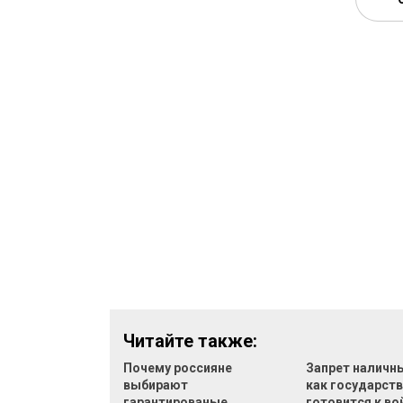
Читайте также:
Почему россияне
Запрет наличн
выбирают
как государст
гарантированые
готовится к во