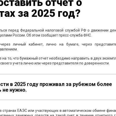
оставить отчет о
ах за 2025 год?
ться перед Федеральной налоговой службой РФ о движении де
еделами России. Об этом сообщает пресс-служба ФНС.
через личный кабинет, лично на бумаге, через представит
равлением.
е на то, что бумажный отчет необходимо направить в двух экземп
 своего учета лично или через представителя по доверенности.
ости в 2025 году проживал за рубежом более
 не нужно.
м в странах ЕАЭС или участвующих в автоматическом обмене фин
исанных денежных средств на такой счет в течение отчетного г