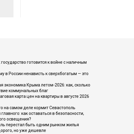
 государство готовится к войне с наличным
ему в России ненависть к сверхбогатым — это
 экономика Крыма летом-2026: как, сколько
твие коммунальных благ
говая карта цен на квартиры в августе 2026
то на самом деле кормит Севастополь
главного: как оставаться в безопасности,
ого освещения?
оль перестал быть одним рынком жилья
дорого, но уже дешевле