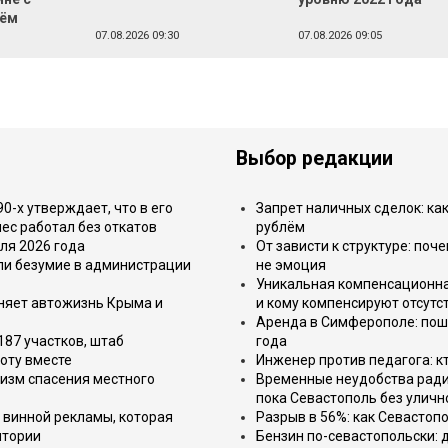
лём
07.08.2026 09:30
07.08.2026 09:05
Выбор редакции
-х утверждает, что в его
Запрет наличных сделок: как
ес работал без откатов
рублём
ля 2026 года
От зависти к структуре: поч
или безумие в администрации
не эмоция
Уникальная компенсационная
еняет автожизнь Крыма и
и кому компенсируют отсутс
Аренда в Симферополе: поша
187 участков, штаб
года
оту вместе
Инженер против педагога: к
изм спасения местного
Временные неудобства ради 
пока Севастополь без уличн
 винной рекламы, которая
Разрыв в 56%: как Севастоп
итории
Бензин по-севастопольски: 