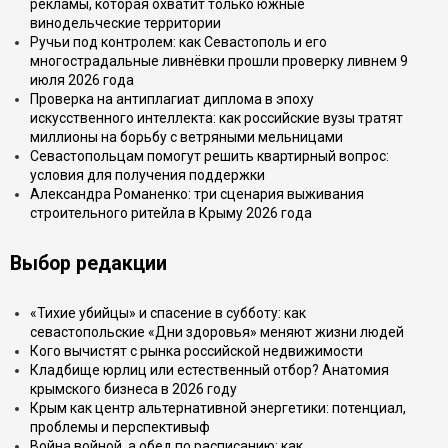
рекламы, которая охватит только южные
винодельческие территории
Ручьи под контролем: как Севастополь и его
многострадальные ливнёвки прошли проверку ливнем 9
июля 2026 года
Проверка на антиплагиат диплома в эпоху
искусственного интеллекта: как российские вузы тратят
миллионы на борьбу с ветряными мельницами
Севастопольцам помогут решить квартирный вопрос:
условия для получения поддержки
Александра Романенко: три сценария выживания
строительного ритейла в Крыму 2026 года
Выбор редакции
«Тихие убийцы» и спасение в субботу: как
севастопольские «Дни здоровья» меняют жизни людей
Кого вычистят с рынка российской недвижимости
Кладбище юрлиц или естественный отбор? Анатомия
крымского бизнеса в 2026 году
Крым как центр альтернативной энергетики: потенциал,
проблемы и перспективыф
Война войной, а обед по расписанию: как