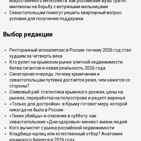
искусственного интеллекта: как российские вузы тратят
миллионы на борьбу с ветряными мельницами
Севастопольцам помогут решить квартирный вопрос:
условия для получения поддержки
Выбор редакции
Ресторанный апокалипсис в России: почему 2026 год стал
худшим за четверть века
Кто рулит на крымском рынке элитной недвижимости:
битва гигантов и новая реальность 2026 года
Санаторная очередь: почему крымчанам и
севастопольцам путёвка достаётся реже, чем кажется со
стороны?
Сливовый рай: статистика крымского урожая, цены на
рынках, переработка на полуострове и рецепт варенья
«Только для достройки»: в Крыму готовят меру, которой
никогда не было в России
«Тихие убийцы» и спасение в субботу: как
севастопольские «Дни здоровья» меняют жизни людей
Кого вычистят с рынка российской недвижимости
Кладбище юрлиц или естественный отбор? Анатомия
крымского бизнеса в 2026 году