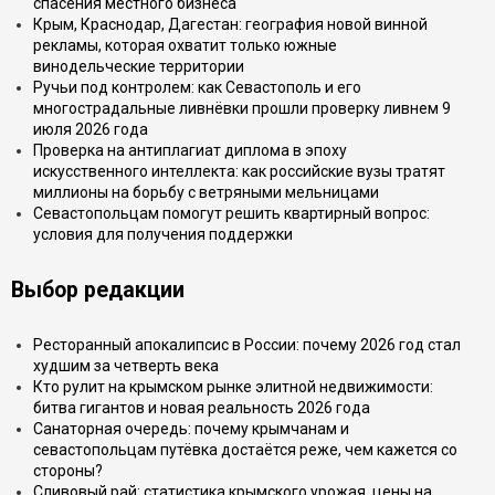
спасения местного бизнеса
Крым, Краснодар, Дагестан: география новой винной
рекламы, которая охватит только южные
винодельческие территории
Ручьи под контролем: как Севастополь и его
многострадальные ливнёвки прошли проверку ливнем 9
июля 2026 года
Проверка на антиплагиат диплома в эпоху
искусственного интеллекта: как российские вузы тратят
миллионы на борьбу с ветряными мельницами
Севастопольцам помогут решить квартирный вопрос:
условия для получения поддержки
Выбор редакции
Ресторанный апокалипсис в России: почему 2026 год стал
худшим за четверть века
Кто рулит на крымском рынке элитной недвижимости:
битва гигантов и новая реальность 2026 года
Санаторная очередь: почему крымчанам и
севастопольцам путёвка достаётся реже, чем кажется со
стороны?
Сливовый рай: статистика крымского урожая, цены на