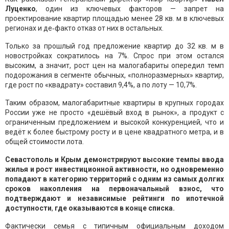
Луценко
, один из ключевых факторов — запрет на
проектирование квартир площадью менее 28 кв. м в ключевых
регионах и де‑факто отказ от них в остальных.
Только за прошлый год предложение квартир до 32 кв. м в
новостройках сократилось на 7%. Спрос при этом остался
высоким, а значит, рост цен на малогабариты опередил темп
подорожания в сегменте обычных, «полноразмерных» квартир,
где рост по «квадрату» составил 9,4%, а по лоту — 10,7%.
Таким образом, малогабаритные квартиры в крупных городах
России уже не просто «дешёвый вход в рынок», а продукт с
ограниченным предложением и высокой конкуренцией, что и
ведёт к более быстрому росту и в цене квадратного метра, и в
общей стоимости лота.
Севастополь и Крым демонстрируют высокие темпы ввода
жилья и рост инвестиционной активности, но одновременно
попадают в категорию территорий с одним из самых долгих
сроков накопления на первоначальный взнос, что
подтверждают и независимые рейтинги по ипотечной
доступности
,
где оказываются в конце списка.
Фактически семья с типичным официальным доходом