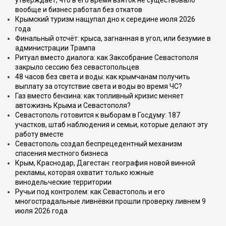
утверждает, что в его время взяток не существовало
вообще и бизнес работал без откатов
Крымский туризм нащупал дно к середине июля 2026
года
Финальный отсчёт: крыса, загнанная в угол, или безумие в
администрации Трампа
Ритуал вместо диалога: как Заксобрание Севастополя
закрыло сессию без севастопольцев
48 часов без света и воды: как крымчанам получить
выплату за отсутствие света и воды во время ЧС?
Газ вместо бензина: как топливный кризис меняет
автожизнь Крыма и Севастополя?
Севастополь готовится к выборам в Госдуму: 187
участков, штаб наблюдения и семьи, которые делают эту
работу вместе
Севастополь создал беспрецедентный механизм
спасения местного бизнеса
Крым, Краснодар, Дагестан: география новой винной
рекламы, которая охватит только южные
винодельческие территории
Ручьи под контролем: как Севастополь и его
многострадальные ливнёвки прошли проверку ливнем 9
июля 2026 года