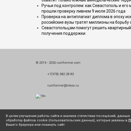
охватит только южные винодельческие терр
Ручьи под контролем: как Севастополь и его
прошли проверку ливнем 9 июля 2026 года
Проверка на антиплагиат диплома в эпоху иск
российские вузы тратят миллионы на борьбу
Севастопольцам помогут решить квартирный 
получения поддержки
© 2014 - 2026 ruinformer.com
+7(978) 082 28 83
ruinformer@inbox.ru
В целях улучшения работы сайта и анализа статистики посещений, данны
обработку файлов cookie (пользовательских данных), которые указаны в
П
Вашего браузера или покинуть сайт.