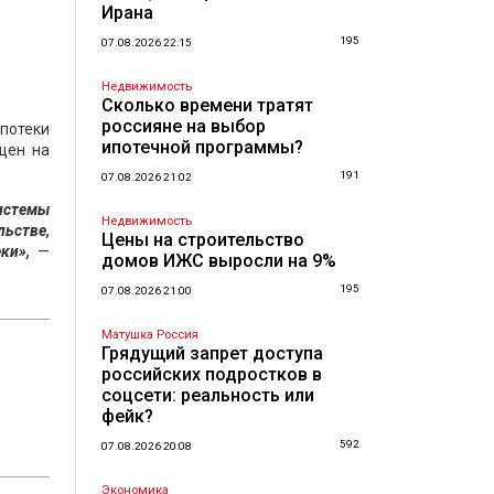
Ирана
195
07.08.2026 22:15
Недвижимость
Сколько времени тратят
россияне на выбор
потеки
ипотечной программы?
щен на
191
07.08.2026 21:02
истемы
Недвижимость
льстве,
Цены на строительство
ки»,
—
домов ИЖС выросли на 9%
195
07.08.2026 21:00
Матушка Россия
Грядущий запрет доступа
российских подростков в
соцсети: реальность или
фейк?
592
07.08.2026 20:08
Экономика