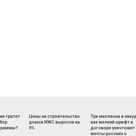
ни тратят
Цены на строительство
Три миллиона в нику
ыбор
домов ИЖС выросли на
как мелкий шрифт в
ограммы?
9%
договоре уничтожит
мечты россиян о