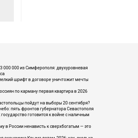
73 000 000 из Симферополя: двухуровневая
са
 мелкий шрифт в договоре уничтожит мечты
оссиян по карману первая квартира в 2026
вастопольцы пойдут на выборы 20 сентября?
, небо: пять фронтов губернатора Севастополя
 государство готовится к войне с наличным
ему в России ненависть к сверхбогатым — это