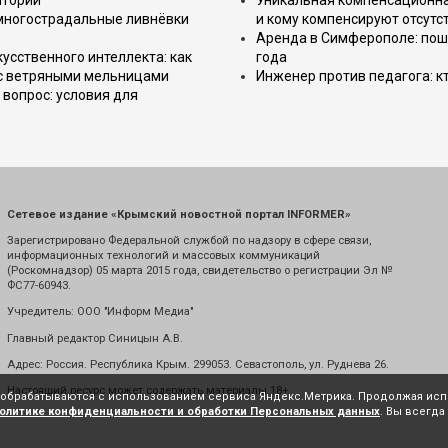
итории
Уникальная компенсационная
 многострадальные ливнёвки
и кому компенсируют отсутс
Аренда в Симферополе: поша
усственного интеллекта: как
года
 с ветряными мельницами
Инженер против педагога: к
вопрос: условия для
Сетевое издание «Крымский новостной портал INFORMER»
Зарегистрировано Федеральной службой по надзору в сфере связи,
информационных технологий и массовых коммуникаций
(Роскомнадзор) 05 марта 2015 года, свидетельство о регистрации Эл №
ФС77-60943.
Учредитель: ООО "Информ Медиа"
Главный редактор Синицын А.В.
Адрес: Россия. Республика Крым. 299053. Севастополь, ул. Руднева 26.
Настоящий ресурс может содержать материалы 18+
е обрабатываются с использованием сервиса Яндекс.Метрика. Продолжая испо
олитике конфиденциальности и обработки Персональных данных
. Вы всегда