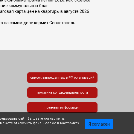
 экономика Крыма летом-2026: как, сколько
твие коммунальных благ
говая карта цен на квартиры в августе 2026
то на самом деле кормит Севастополь
список запрещенных в РФ организаций
политика конфиденциальности
правовая информация
льзовать сайт, Вы даете согласие на
 можете отключить файлы cookie в настройках
Я согласен