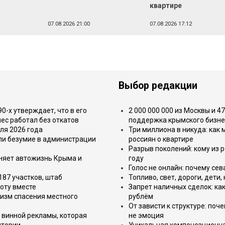
квартире
07.08.2026 21:00
07.08.2026 17:12
Выбор редакции
-х утверждает, что в его
2 000 000 000 из Москвы и 4
ес работал без откатов
поддержка крымского бизне
ля 2026 года
Три миллиона в никуда: как
или безумие в администрации
россиян о квартире
Разрыв поколений: кому из р
еняет автожизнь Крыма и
году
Голос не онлайн: почему се
187 участков, штаб
Топливо, свет, дороги, дети
оту вместе
Запрет наличных сделок: как
изм спасения местного
рублём
От зависти к структуре: поч
 винной рекламы, которая
не эмоция