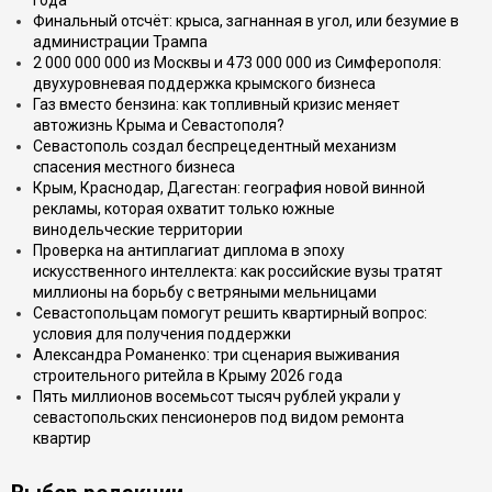
года
Финальный отсчёт: крыса, загнанная в угол, или безумие в
администрации Трампа
2 000 000 000 из Москвы и 473 000 000 из Симферополя:
двухуровневая поддержка крымского бизнеса
Газ вместо бензина: как топливный кризис меняет
автожизнь Крыма и Севастополя?
Севастополь создал беспрецедентный механизм
спасения местного бизнеса
Крым, Краснодар, Дагестан: география новой винной
рекламы, которая охватит только южные
винодельческие территории
Проверка на антиплагиат диплома в эпоху
искусственного интеллекта: как российские вузы тратят
миллионы на борьбу с ветряными мельницами
Севастопольцам помогут решить квартирный вопрос:
условия для получения поддержки
Александра Романенко: три сценария выживания
строительного ритейла в Крыму 2026 года
Пять миллионов восемьсот тысяч рублей украли у
севастопольских пенсионеров под видом ремонта
квартир