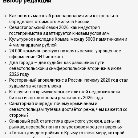
Выбор редакции
Как понять масштаб разочарования или кто реально
определяет стоимость жилья в России
Севастопольский сезон 2026: как индустрия
гостеприимства адаптируется к новым условиям
Культурное наследие Крыма: между 5000 памятниками и
4 миллиардами рублей
24 000 крымчан рискуют потерять землю: упрощённое
оформление СНТ истекает
Два города — две судьбы: как разошлись пути
севастопольской и симферопольской вторички в июле
2026 году
Ресторанный апокалипсис в России: почему 2026 год стал
худшим за четверть века
Кто рулит на крымском рынке элитной недвижимости:
битва гигантов и новая реальность 2026 года
Санаторная очередь: почему крымчанам и
севастопольцам путёвка достаётся реже, чем кажется со
стороны?
Сливовый рай: статистика крымского урожая, цены на
рынках, переработка на полуострове и рецепт варенья
«Только для достройки»: в Крыму готовят меру, которой