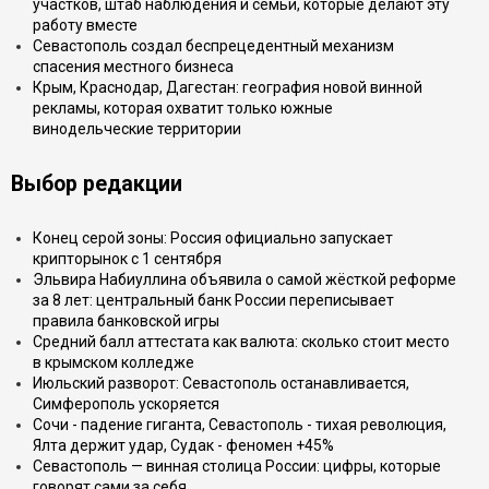
участков, штаб наблюдения и семьи, которые делают эту
работу вместе
Севастополь создал беспрецедентный механизм
спасения местного бизнеса
Крым, Краснодар, Дагестан: география новой винной
рекламы, которая охватит только южные
винодельческие территории
Выбор редакции
Конец серой зоны: Россия официально запускает
крипторынок с 1 сентября
Эльвира Набиуллина объявила о самой жёсткой реформе
за 8 лет: центральный банк России переписывает
правила банковской игры
Средний балл аттестата как валюта: сколько стоит место
в крымском колледже
Июльский разворот: Севастополь останавливается,
Симферополь ускоряется
Сочи - падение гиганта, Севастополь - тихая революция,
Ялта держит удар, Судак - феномен +45%
Севастополь — винная столица России: цифры, которые
говорят сами за себя