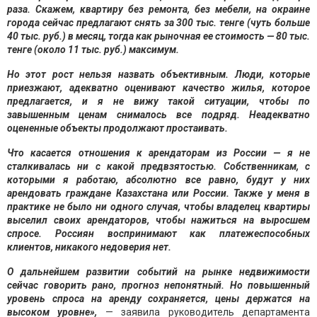
раза. Скажем, квартиру без ремонта, без мебели, на окраине
города сейчас предлагают снять за 300 тыс. тенге (чуть больше
40 тыс. руб.) в месяц, тогда как рыночная ее стоимость — 80 тыс.
тенге (около 11 тыс. руб.) максимум.
Но этот рост нельзя назвать объективным. Люди, которые
приезжают, адекватно оценивают качество жилья, которое
предлагается, и я не вижу такой ситуации, чтобы по
завышенным ценам снималось все подряд. Неадекватно
оцененные объекты продолжают простаивать.
Что касается отношения к арендаторам из России — я не
сталкивалась ни с какой предвзятостью. Собственникам, с
которыми я работаю, абсолютно все равно, будут у них
арендовать граждане Казахстана или России. Также у меня в
практике не было ни одного случая, чтобы владелец квартиры
выселил своих арендаторов, чтобы нажиться на выросшем
спросе. Россиян воспринимают как платежеспособных
клиентов, никакого недоверия нет.
О дальнейшем развитии событий на рынке недвижимости
сейчас говорить рано, прогноз непонятный. Но повышенный
уровень спроса на аренду сохраняется, цены держатся на
высоком уровне»,
— заявила руководитель департамента