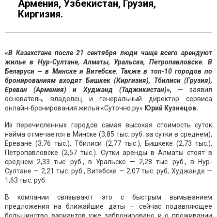
Армения, Узбекистан, Грузия,
Киргизия.
«В Казахстане после 21 сентября люди чаще всего арендуют
жилье в Нур-Султане, Алматы, Уральске, Петропавловске. В
Беларуси — в Минске и Витебске. Также в топ-10 городов по
бронированиям входят Бишкек (Киргизия), Тбилиси (Грузия),
Ереван (Армения) и Худжанд (Таджикистан)»,
— заявил
основатель, владелец и генеральный директор сервиса
онлайн-бронирования жилья «Суточно.ру»
Юрий Кузнецов.
Из перечисленных городов самая высокая стоимость суток
найма отмечается в Минске (3,85 тыс. руб. за сутки в среднем),
Ереване (3,76 тыс.), Тбилиси (2,77 тыс.), Бишкеке (2,73 тыс.),
Петропавловске (2,57 тыс.). Сутки аренды в Алматы стоят в
среднем 2,33 тыс. руб., в Уральске — 2,28 тыс. руб., в Нур-
Султане — 2,21 тыс. руб., Витебске — 2,07 тыс. руб, Худжанде —
1,63 тыс. руб.
В компании связывают это с быстрым вымыванием
предложения на ближайшие даты — сейчас подавляющее
большинство вариантов уже забронировано и о проживании