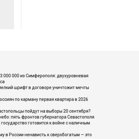
73 000 000 из Симферополя: двухуровневая
са
 мелкий шрифт в договоре уничтожит мечты
оссиян по карману первая квартира в 2026
вастопольцы пойдут на выборы 20 сентября?
, небо: пять фронтов губернатора Севастополя
 государство готовится к войне с наличным
ему в России ненависть к сверхбогатым — это