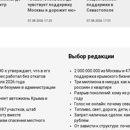
литр
чувствует поддержку
поддержки в
Москвы и дорожит ею»
Севастополе
07.08.2026 17:25
07.08.2026 17:01
Выбор редакции
-х утверждает, что в его
2 000 000 000 из Москвы и 4
ес работал без откатов
поддержка крымского бизне
ля 2026 года
Три миллиона в никуда: как
или безумие в администрации
россиян о квартире
Разрыв поколений: кому из р
еняет автожизнь Крыма и
году
Голос не онлайн: почему се
187 участков, штаб
Топливо, свет, дороги, дети
оту вместе
Запрет наличных сделок: как
изм спасения местного
рублём
От зависти к структуре: поч