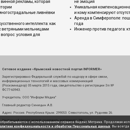
 винной рекламы, которая
не эмоция
итории
Уникальная компенсационная
 многострадальные ливнёвки
и кому компенсируют отсутс
Аренда в Симферополе: поша
усственного интеллекта: как
года
 с ветряными мельницами
Инженер против педагога: к
вопрос: условия для
Сетевое издание «Крымский новостной портал INFORMER»
Зарегистрировано Федеральной службой по надзору в сфере связи,
информационных технологий и массовых коммуникаций
(Роскомнадзор) 05 марта 2015 года, свидетельство о регистрации Эл №
ФС77-60943.
Учредитель: ООО "Информ Медиа"
Главный редактор Синицын А.В.
Адрес: Россия. Республика Крым. 299053. Севастополь, ул. Руднева 26.
Настоящий ресурс может содержать материалы 18+
е обрабатываются с использованием сервиса Яндекс.Метрика. Продолжая испо
олитике конфиденциальности и обработки Персональных данных
. Вы всегда