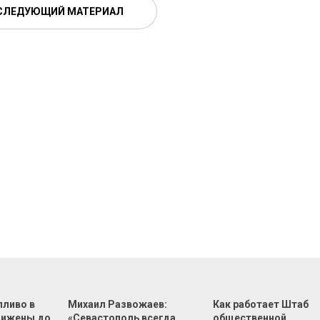
СЛЕДУЮЩИЙ МАТЕРИАЛ
пливо в
Михаил Развожаев:
Как работает Штаб
нижены до
«Севастополь всегда
общественной