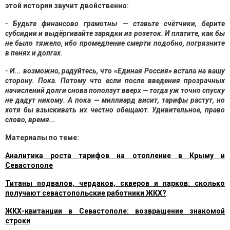
этой истории звучит двойственно:
- Будьте финансово грамотны — ставьте счётчики, берите
субсидии и выдёргивайте зарядки из розеток. И платите, как бы
не было тяжело, ибо промедление смерти подобно, погрязните
в пенях и долгах.
- И... возможно, радуйтесь, что «Единая Россия» встала на вашу
сторону. Пока. Потому что если после введения прозрачных
начислений долги снова поползут вверх — тогда уж точно спуску
не дадут никому. А пока — миллиард висит, тарифы растут, но
хотя бы взыскивать их честно обещают. Удивительное, право
слово, время...
Материалы по теме:
Аналитика роста тарифов на отопление в Крыму и
Севастополе
Титаны подвалов, чердаков, скверов и парков: сколько
получают севастопольские работники ЖКХ?
ЖКХ-квитанции в Севастополе: возвращение знакомой
строки