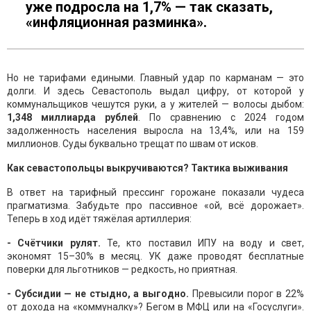
уже подросла на 1,7% — так сказать,
«инфляционная разминка».
Но не тарифами едиными. Главный удар по карманам — это
долги. И здесь Севастополь выдал цифру, от которой у
коммунальщиков чешутся руки, а у жителей — волосы дыбом:
1,348 миллиарда рублей
. По сравнению с 2024 годом
задолженность населения выросла на 13,4%, или на 159
миллионов. Суды буквально трещат по швам от исков.
Как севастопольцы выкручиваются? Тактика выживания
В ответ на тарифный прессинг горожане показали чудеса
прагматизма. Забудьте про пассивное «ой, всё дорожает».
Теперь в ход идёт тяжёлая артиллерия:
- Счётчики рулят.
Те, кто поставил ИПУ на воду и свет,
экономят 15–30% в месяц. УК даже проводят бесплатные
поверки для льготников — редкость, но приятная.
- Субсидии — не стыдно, а выгодно.
Превысили порог в 22%
от дохода на «коммуналку»? Бегом в МФЦ или на «Госуслуги».