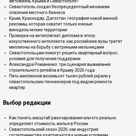
автожизнь Крыма и Севастополя?
Севастополь создал беспрецедентный механизм
спасения местного бизнеса
Крым, Краснодар, Дагестан: география новой винной
рекламы, которая охватит только южные
винодельческие территории
Проверка на антиплагиат диплома в эпоху
искусственного интеллекта: как российские вузы тратят
миллионы на борьбу с ветряными мельницами
Севастопольцам помогут решить квартирный вопрос:
условия для получения поддержки
Александра Романенко: три сценария выживания
строительного ритейла в Крыму 2026 года
Пять миллионов восемьсот тысяч рублей украли у
севастопольских пенсионеров под видом ремонта
квартир
Выбор редакции
Как понять масштаб разочарования или кто реально
определяет стоимость жилья в России
Севастопольский сезон 2026: как индустрия
гостеприимства адаптируется к новым условиям