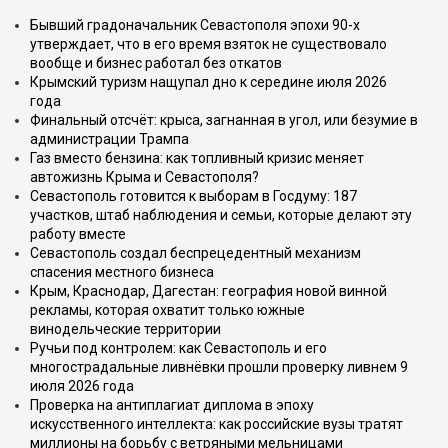
Бывший градоначальник Севастополя эпохи 90-х
утверждает, что в его время взяток не существовало
вообще и бизнес работал без откатов
Крымский туризм нащупал дно к середине июля 2026
года
Финальный отсчёт: крыса, загнанная в угол, или безумие в
администрации Трампа
Газ вместо бензина: как топливный кризис меняет
автожизнь Крыма и Севастополя?
Севастополь готовится к выборам в Госдуму: 187
участков, штаб наблюдения и семьи, которые делают эту
работу вместе
Севастополь создал беспрецедентный механизм
спасения местного бизнеса
Крым, Краснодар, Дагестан: география новой винной
рекламы, которая охватит только южные
винодельческие территории
Ручьи под контролем: как Севастополь и его
многострадальные ливнёвки прошли проверку ливнем 9
июля 2026 года
Проверка на антиплагиат диплома в эпоху
искусственного интеллекта: как российские вузы тратят
миллионы на борьбу с ветряными мельницами