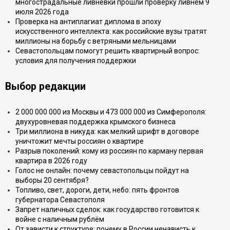
многострадальные ливнёвки прошли проверку ливнем 9
июля 2026 года
Проверка на антиплагиат диплома в эпоху
искусственного интеллекта: как российские вузы тратят
миллионы на борьбу с ветряными мельницами
Севастопольцам помогут решить квартирный вопрос:
условия для получения поддержки
Выбор редакции
2 000 000 000 из Москвы и 473 000 000 из Симферополя:
двухуровневая поддержка крымского бизнеса
Три миллиона в никуда: как мелкий шрифт в договоре
уничтожит мечты россиян о квартире
Разрыв поколений: кому из россиян по карману первая
квартира в 2026 году
Голос не онлайн: почему севастопольцы пойдут на
выборы 20 сентября?
Топливо, свет, дороги, дети, небо: пять фронтов
губернатора Севастополя
Запрет наличных сделок: как государство готовится к
войне с наличным рублём
От зависти к структуре: почему в России ненависть к