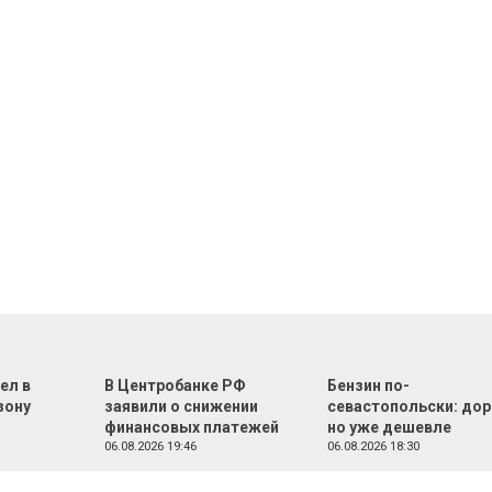
ел в
В Центробанке РФ
Бензин по-
зону
заявили о снижении
севастопольски: дор
финансовых платежей
но уже дешевле
06.08.2026 19:46
06.08.2026 18:30