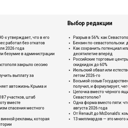
Выбор редакции
-х утверждает, что в его
Разрыв в 56%: как Севастоп
ес работал без откатов
Бензин по-севастопольски: 
ля 2026 года
Как сохранить потенциал ил
или безумие в администрации
десятилетие вперёд
Российские торговые центр
астополя закрыло сессию
скидкидок до 60%
Июльский обвал или естеств
лучить выплату за
летом 2026-го
Восьмой созыв Государствен
еняет автожизнь Крыма и
получил, и формулирует, чег
Цепочка вместо чёрного ящи
187 участков, штаб
Севастополю?
оту вместе
Одна форма вместо пяти: чт
изм спасения местного
августа 2026 года
От Renault до McDonald's: к
 винной рекламы, которая
13 миллиардов — это много 
итории