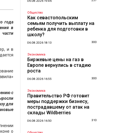
257
06.08.2026 19:46
Общество
Как севастопольским
о года
семьям получить выплату на
ления в
ребенка для подготовки в
 части
школу?
300
06.08.2026 18:13
р, и в
дается
Экономика
Биржевые цены на газ в
Европе вернулись в стадию
роста
ование
равила»
300
06.08.2026 16:55
Экономика
нению с
Правительство РФ готовит
выросли
меры поддержки бизнесу,
азу для
пострадавшему от атак на
ановые
склады Wildberries
310
06.08.2026 16:50
олнении
коне о
Общество