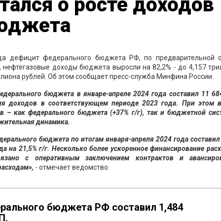
ался о росте доходов
бюджета
ода дефицит федерального бюджета РФ, по предварительной о
П, нефтегазовые доходы бюджета выросли на 82,2% - до 4,157 тр
риллиона рублей. Об этом сообщает пресс-служба Минфина России.
едерального бюджета в январе-апреле 2024 года составил 11 6
ия доходов в соответствующем периоде 2023 года. При этом в
в – как федерального бюджета (+37% г/г), так и бюджетной сис
ожительная динамика.
дерального бюджета по итогам января-апреля 2024 года составил
а на 21,5% г/г. Несколько более ускоренное финансирование рас
вязано с оперативным заключением контрактов и авансиро
расходам»,
- отмечает ведомство.
рального бюджета РФ составил 1,484
П.