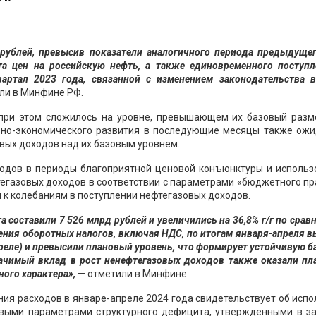
рублей, превысив показатели аналогичного периода предыдущег
ста цен на российскую нефть, а также единовременного поступ
ртал 2023 года, связанной с изменением законодательства в
ли в Минфине РФ.
при этом сложилось на уровне, превышающем их базовый разме
ьно-экономического развития в последующие месяцы также ожи
вых доходов над их базовым уровнем.
одов в периоды благоприятной ценовой конъюнктуры и использ
егазовых доходов в соответствии с параметрами «бюджетного п
к колебаниям в поступлении нефтегазовых доходов.
составили 7 526 млрд рублей и увеличились на 36,8% г/г по срав
ния оборотных налогов, включая НДС, по итогам января-апреля 
апреле) и превысили плановый уровень, что формирует устойчивую б
ачимый вклад в рост ненефтегазовых доходов также оказали пл
ого характера»,
— отметили в Минфине.
ия расходов в январе-апреле 2024 года свидетельствует об исп
выми параметрами структурного дефицита, утвержденными в за