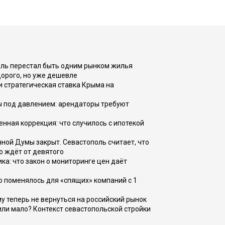
оль перестал быть одним рынком жилья
дорого, но уже дешевле
и стратегическая ставка Крыма на
ы под давлением: арендаторы требуют
енная коррекция: что случилось с ипотекой
ной Думы закрыт. Севастополь считает, что
о ждёт от девятого
ка: что закон о мониторинге цен даёт
о поменялось для «спящих» компаний с 1
ому теперь не вернуться на российский рынок
или мало? Контекст севастопольской стройки