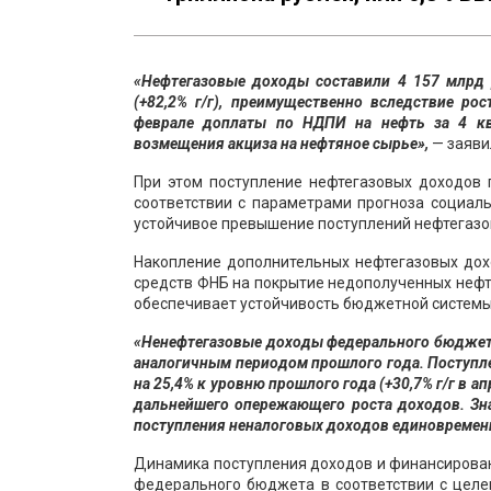
«Нефтегазовые доходы составили 4 157 млрд 
(+82,2% г/г), преимущественно вследствие ро
феврале доплаты по НДПИ на нефть за 4 ква
возмещения акциза на нефтяное сырье»,
— заяви
При этом поступление нефтегазовых доходов 
соответствии с параметрами прогноза социал
устойчивое превышение поступлений нефтегазо
Накопление дополнительных нефтегазовых дох
средств ФНБ на покрытие недополученных нефт
обеспечивает устойчивость бюджетной системы 
«Ненефтегазовые доходы федерального бюджета 
аналогичным периодом прошлого года. Поступле
на 25,4% к уровню прошлого года (+30,7% г/г в 
дальнейшего опережающего роста доходов. Зн
поступления неналоговых доходов единовременн
Динамика поступления доходов и финансирован
федерального бюджета в соответствии с целе