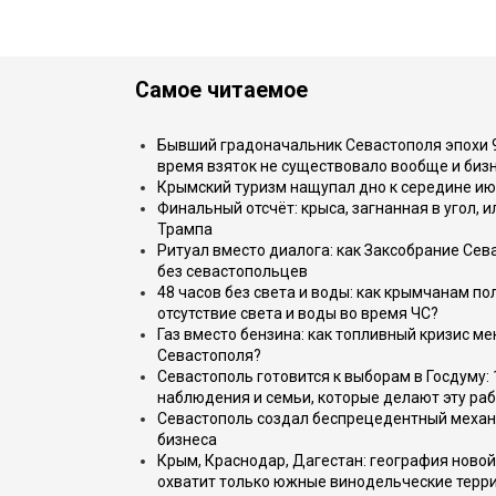
Самое читаемое
Бывший градоначальник Севастополя эпохи 90
время взяток не существовало вообще и бизн
Крымский туризм нащупал дно к середине ию
Финальный отсчёт: крыса, загнанная в угол, 
Трампа
Ритуал вместо диалога: как Заксобрание Сев
без севастопольцев
48 часов без света и воды: как крымчанам по
отсутствие света и воды во время ЧС?
Газ вместо бензина: как топливный кризис м
Севастополя?
Севастополь готовится к выборам в Госдуму: 
наблюдения и семьи, которые делают эту раб
Севастополь создал беспрецедентный механ
бизнеса
Крым, Краснодар, Дагестан: география новой
охватит только южные винодельческие терр