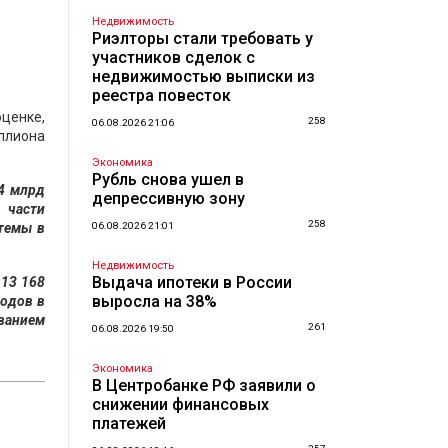
Недвижимость
Риэлторы стали требовать у
участников сделок с
недвижимостью выписки из
реестра повесток
ценке,
258
06.08.2026 21:06
иллиона
Экономика
Рубль снова ушел в
84 млрд
депрессивную зону
 части
258
темы в
06.08.2026 21:01
Недвижимость
Выдача ипотеки в России
 13 168
выросла на 38%
ходов в
ванием
261
06.08.2026 19:50
Экономика
В Центробанке РФ заявили о
снижении финансовых
платежей