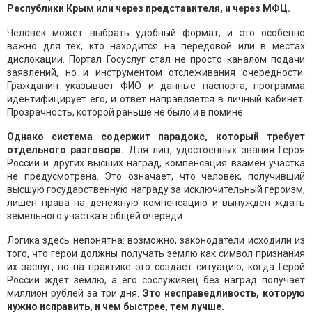
Республики Крым или через представителя, и через МФЦ.
Человек может выбрать удобный формат, и это особенно
важно для тех, кто находится на передовой или в местах
дислокации. Портал Госуслуг стал не просто каналом подачи
заявлений, но и инструментом отслеживания очередности.
Гражданин указывает ФИО и данные паспорта, программа
идентифицирует его, и ответ направляется в личный кабинет.
Прозрачность, которой раньше не было и в помине.
Однако система содержит парадокс, который требует
отдельного разговора.
Для лиц, удостоенных звания Героя
России и других высших наград, компенсация взамен участка
не предусмотрена. Это означает, что человек, получивший
высшую государственную награду за исключительный героизм,
лишен права на денежную компенсацию и вынужден ждать
земельного участка в общей очереди.
Логика здесь непонятна: возможно, законодатели исходили из
того, что герои должны получать землю как символ признания
их заслуг, но на практике это создает ситуацию, когда Герой
России ждет землю, а его сослуживец без наград получает
миллион рублей за три дня.
Это несправедливость, которую
нужно исправить, и чем быстрее, тем лучше.