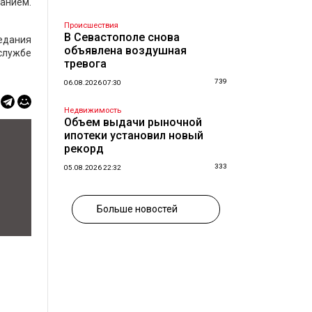
танием.
Происшествия
В Севастополе снова
седания
объявлена воздушная
службе
тревога
739
06.08.2026 07:30
Недвижимость
Объем выдачи рыночной
ипотеки установил новый
рекорд
333
05.08.2026 22:32
Больше новостей