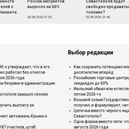
онности
России мигрантов
Севастополя будет
елей с
выросло на 66%
свободно продавать
ланшета
топливо?
06.08.2026 07:50
05.08.2026 21:46
Выбор редакции
-х утверждает, что в его
Как сохранить потенциал ил
ес работал без откатов
десятилетие вперёд
ля 2026 года
Российские торговые центр
или безумие в администрации
скидкидок до 60%
Июльский обвал или естеств
астополя закрыло сессию
летом 2026-го
Восьмой созыв Государствен
лучить выплату за
получил, и формулирует, чег
Цепочка вместо чёрного ящи
еняет автожизнь Крыма и
Севастополю?
Одна форма вместо пяти: чт
187 участков, штаб
августа 2026 года