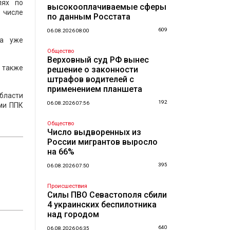
лях по
высокооплачиваемые сферы
 числе
по данным Росстата
609
06.08.2026 08:00
да уже
Общество
Верховный суд РФ вынес
 также
решение о законности
штрафов водителей с
применением планшета
области
192
06.08.2026 07:56
ми ППК
Общество
Число выдворенных из
России мигрантов выросло
на 66%
395
06.08.2026 07:50
Происшествия
Силы ПВО Севастополя сбили
4 украинских беспилотника
над городом
640
06.08.2026 06:35