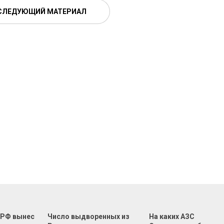
СЛЕДУЮЩИЙ МАТЕРИАЛ
 РФ вынес
Число выдворенных из
На каких АЗС