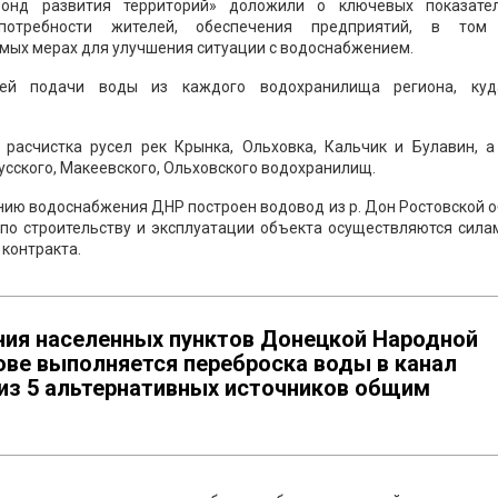
онд развития территорий» доложили о ключевых показате
требности жителей, обеспечения предприятий, в том
емых мерах для улучшения ситуации с водоснабжением.
тей подачи воды из каждого водохранилища региона, ку
расчистка русел рек Крынка, Ольховка, Кальчик и Булавин, а
сского, Макеевского, Ольховского водохранилищ.
нию водоснабжения ДНР построен водовод из р. Дон Ростовской 
 по строительству и эксплуатации объекта осуществляются сила
 контракта.
ия населенных пунктов Донецкой Народной
ове выполняется переброска воды в канал
 из 5 альтернативных источников общим