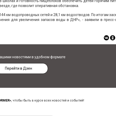
в школах и готовность пищеблоков обеспечить детей горячим пи
везде, где позволит оперативная обстановка.
144 км водопроводных сетей и 28,1 км водоотводов. По итогам за
ния для увеличения запасов воды в ДНР», - заявили в пресс-
нашими новостями в удобном формате
Перейти в Дзен
ORMER»
, чтобы быть в курсе всех новостей и событий!