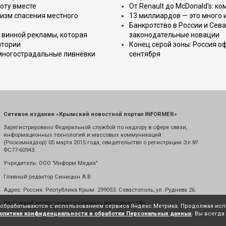
оту вместе
От Renault до McDonald's: к
изм спасения местного
13 миллиардов — это много 
Банкротство в России и Сева
 винной рекламы, которая
законодательные новации
итории
Конец серой зоны: Россия о
 многострадальные ливнёвки
сентября
Сетевое издание «Крымский новостной портал INFORMER»
Зарегистрировано Федеральной службой по надзору в сфере связи,
информационных технологий и массовых коммуникаций
(Роскомнадзор) 05 марта 2015 года, свидетельство о регистрации Эл №
ФС77-60943.
Учредитель: ООО "Информ Медиа"
Главный редактор Синицын А.В.
Адрес: Россия. Республика Крым. 299053. Севастополь, ул. Руднева 26.
Настоящий ресурс может содержать материалы 18+
е обрабатываются с использованием сервиса Яндекс.Метрика. Продолжая испо
олитике конфиденциальности и обработки Персональных данных
. Вы всегда