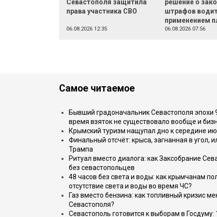
Севастополя защитила
решение о зак
права участника СВО
штрафов водит
применением п
06.08.2026 12:35
06.08.2026 07:56
Самое читаемое
Бывший градоначальник Севастополя эпохи 90
время взяток не существовало вообще и бизн
Крымский туризм нащупал дно к середине ию
Финальный отсчёт: крыса, загнанная в угол, 
Трампа
Ритуал вместо диалога: как Заксобрание Сев
без севастопольцев
48 часов без света и воды: как крымчанам по
отсутствие света и воды во время ЧС?
Газ вместо бензина: как топливный кризис м
Севастополя?
Севастополь готовится к выборам в Госдуму: 