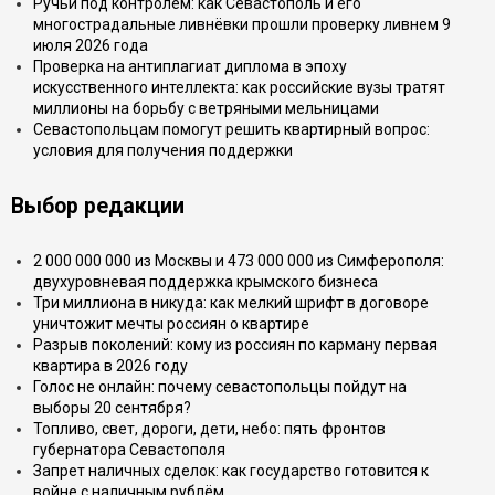
Ручьи под контролем: как Севастополь и его
многострадальные ливнёвки прошли проверку ливнем 9
июля 2026 года
Проверка на антиплагиат диплома в эпоху
искусственного интеллекта: как российские вузы тратят
миллионы на борьбу с ветряными мельницами
Севастопольцам помогут решить квартирный вопрос:
условия для получения поддержки
Выбор редакции
2 000 000 000 из Москвы и 473 000 000 из Симферополя:
двухуровневая поддержка крымского бизнеса
Три миллиона в никуда: как мелкий шрифт в договоре
уничтожит мечты россиян о квартире
Разрыв поколений: кому из россиян по карману первая
квартира в 2026 году
Голос не онлайн: почему севастопольцы пойдут на
выборы 20 сентября?
Топливо, свет, дороги, дети, небо: пять фронтов
губернатора Севастополя
Запрет наличных сделок: как государство готовится к
войне с наличным рублём