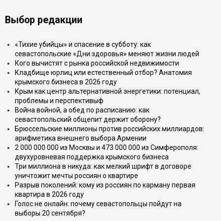
Выбор редакции
«Тихие убийцы» и спасение в субботу: как
севастопольские «Дни здоровья» меняют жизни людей
Кого вычистят с рынка российской недвижимости
Кладбище юрлиц или естественный отбор? Анатомия
крымского бизнеса в 2026 году
Крым как центр альтернативной энергетики: потенциал,
проблемы и перспективыф
Война войной, а обед по расписанию: как
севастопольский общепит держит оборону?
Брюссельские миллионы против российских миллиардов:
арифметика внешнего выбора Армении
2 000 000 000 из Москвы и 473 000 000 из Симферополя:
двухуровневая поддержка крымского бизнеса
Три миллиона в никуда: как мелкий шрифт в договоре
уничтожит мечты россиян о квартире
Разрыв поколений: кому из россиян по карману первая
квартира в 2026 году
Голос не онлайн: почему севастопольцы пойдут на
выборы 20 сентября?