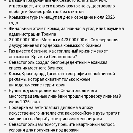
Бывший градоначальник Севастополя эпохи 90-х
утверждает, что в его время взяток не существовало
вообще и бизнес работал без откатов
Крымский туризм нащупал дно к середине июля 2026
года
Финальный отсчёт: крыса, загнанная в угол, или безумие в
администрации Трампа
2 000 000 000 из Москвы и 473 000 000 из Симферополя:
двухуровневая поддержка крымского бизнеса
Газ вместо бензина: как топливный кризис меняет
автожизнь Крыма и Севастополя?
Севастополь создал беспрецедентный механизм
спасения местного бизнеса
Крым, Краснодар, Дагестан: география новой винной
рекламы, которая охватит только южные
винодельческие территории
Ручьи под контролем: как Севастополь и его
многострадальные ливнёвки прошли проверку ливнем 9
июля 2026 года
Проверка на антиплагиат диплома в эпоху
искусственного интеллекта: как российские вузы тратят
миллионы на борьбу с ветряными мельницами
Севастопольцам помогут решить квартирный вопрос:
условия для получения поддержки