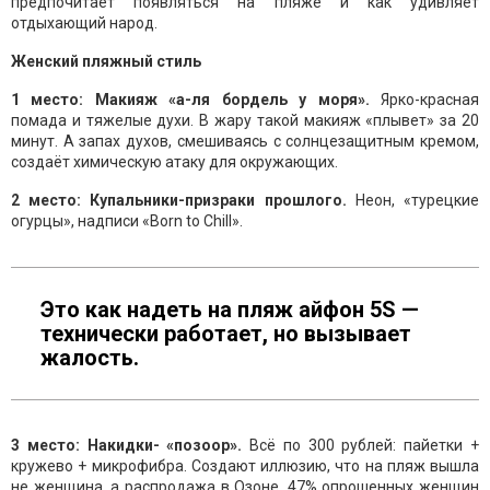
предпочитает появляться на пляже и как удивляет
отдыхающий народ.
Женский пляжный стиль
1 место: Макияж «а-ля бордель у моря».
Ярко-красная
помада и тяжелые духи. В жару такой макияж «плывет» за 20
минут. А запах духов, смешиваясь с солнцезащитным кремом,
создаёт химическую атаку для окружающих.
2 место: Купальники-призраки прошлого.
Неон, «турецкие
огурцы», надписи «Born to Chill».
Это как надеть на пляж айфон 5S —
технически работает, но вызывает
жалость.
3 место: Накидки- «позоор».
Всё по 300 рублей: пайетки +
кружево + микрофибра. Создают иллюзию, что на пляж вышла
не женщина, а распродажа в Озоне. 47% опрошенных женщин