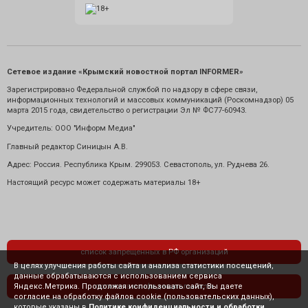
Сетевое издание «Крымский новостной портал INFORMER»
Зарегистрировано Федеральной службой по надзору в сфере связи,
информационных технологий и массовых коммуникаций (Роскомнадзор) 05
марта 2015 года, свидетельство о регистрации Эл № ФС77-60943.
Учредитель: ООО "Информ Медиа"
Главный редактор Синицын А.В.
Адрес: Россия. Республика Крым. 299053. Севастополь, ул. Руднева 26.
Настоящий ресурс может содержать материалы 18+
список запрещенных в РФ организаций
В целях улучшения работы сайта и анализа статистики посещений,
данные обрабатываются с использованием сервиса
Яндекс.Метрика. Продолжая использовать сайт, Вы даете
политика конфиденциальности
согласие на обработку файлов cookie (пользовательских данных),
которые указаны в
Политике конфиденциальности и обработки