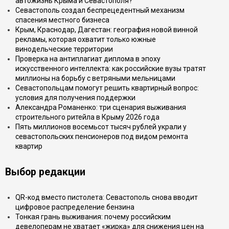
автожизнь Крыма и Севастополя?
Севастополь создал беспрецедентный механизм
спасения местного бизнеса
Крым, Краснодар, Дагестан: география новой винной
рекламы, которая охватит только южные
винодельческие территории
Проверка на антиплагиат диплома в эпоху
искусственного интеллекта: как российские вузы тратят
миллионы на борьбу с ветряными мельницами
Севастопольцам помогут решить квартирный вопрос:
условия для получения поддержки
Александра Романенко: три сценария выживания
строительного ритейла в Крыму 2026 года
Пять миллионов восемьсот тысяч рублей украли у
севастопольских пенсионеров под видом ремонта
квартир
Выбор редакции
QR-код вместо пистолета: Севастополь снова вводит
цифровое распределение бензина
Тонкая грань выживания: почему российским
девелоперам не хватает «жирка» для снижения цен на