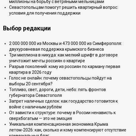
миллионы на борьбу с ветряными мельницами
Севастопольцам помогут решить квартирный вопрос:
условия для получения поддержки
Выбор редакции
2 000 000 000 из Москвы и 473 000 000 из Симферополя:
двухуровневая поддержка крымского бизнеса
Три миллиона в никуда: как мелкий шрифт в договоре
уничтожит мечты россиян о квартире
Разрыв поколений: кому из россиян по карману первая
квартира в 2026 году
Голос не онлайн: почему севастопольцы пойдут на
выборы 20 сентября?
Топливо, свет, дороги, дети, небо: пять фронтов
губернатора Севастополя
Запрет наличных сделок: как государство готовится к
войне с наличным рублём
От зависти к структуре: почему в России ненависть к
сверхбогатым — это не эмоция
Уникальная компенсационная экономика Крыма
летом-2026: как, сколько и кому компенсируют отсутствие
коммунальных благ