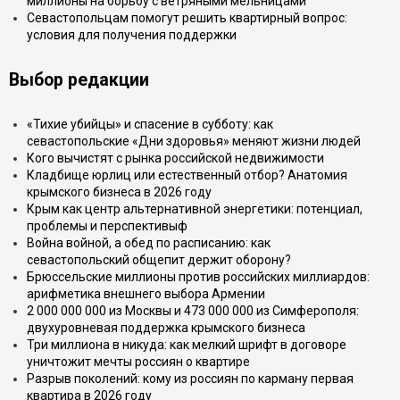
миллионы на борьбу с ветряными мельницами
Севастопольцам помогут решить квартирный вопрос:
условия для получения поддержки
Выбор редакции
«Тихие убийцы» и спасение в субботу: как
севастопольские «Дни здоровья» меняют жизни людей
Кого вычистят с рынка российской недвижимости
Кладбище юрлиц или естественный отбор? Анатомия
крымского бизнеса в 2026 году
Крым как центр альтернативной энергетики: потенциал,
проблемы и перспективыф
Война войной, а обед по расписанию: как
севастопольский общепит держит оборону?
Брюссельские миллионы против российских миллиардов:
арифметика внешнего выбора Армении
2 000 000 000 из Москвы и 473 000 000 из Симферополя:
двухуровневая поддержка крымского бизнеса
Три миллиона в никуда: как мелкий шрифт в договоре
уничтожит мечты россиян о квартире
Разрыв поколений: кому из россиян по карману первая
квартира в 2026 году