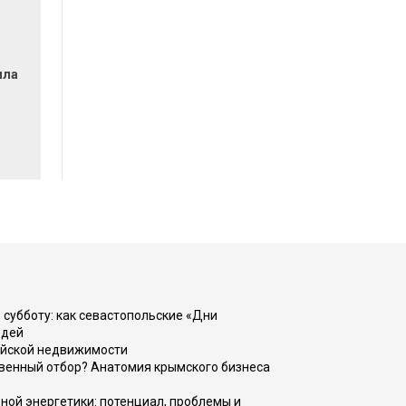
ила
 субботу: как севастопольские «Дни
юдей
ийской недвижимости
венный отбор? Анатомия крымского бизнеса
ной энергетики: потенциал, проблемы и