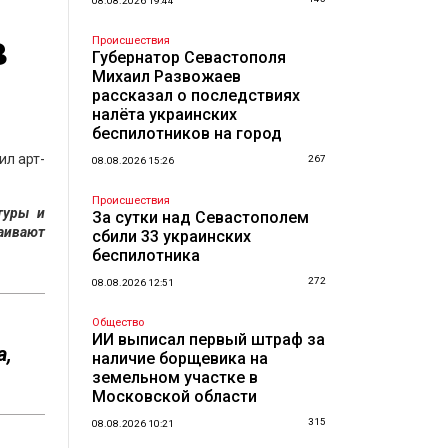
08.08.2026 19:44
в
Происшествия
Губернатор Севастополя
Михаил Развожаев
рассказал о последствиях
налёта украинских
беспилотников на город
ил арт-
267
08.08.2026 15:26
Происшествия
туры и
За сутки над Севастополем
ваивают
сбили 33 украинских
беспилотника
272
08.08.2026 12:51
Общество
ИИ выписал первый штраф за
а,
наличие борщевика на
земельном участке в
Московской области
315
08.08.2026 10:21