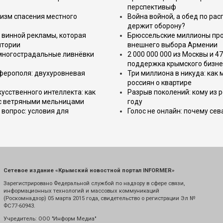
перспективыф
изм спасения местного
Война войной, а обед по ра
держит оборону?
 винной рекламы, которая
Брюссельские миллионы про
итории
внешнего выбора Армении
 многострадальные ливнёвки
2 000 000 000 из Москвы и 4
поддержка крымского бизне
имферополя: двухуровневая
Три миллиона в никуда: как
россиян о квартире
усственного интеллекта: как
Разрыв поколений: кому из р
 с ветряными мельницами
году
вопрос: условия для
Голос не онлайн: почему се
Сетевое издание «Крымский новостной портал INFORMER»
Зарегистрировано Федеральной службой по надзору в сфере связи,
информационных технологий и массовых коммуникаций
(Роскомнадзор) 05 марта 2015 года, свидетельство о регистрации Эл №
ФС77-60943.
Учредитель: ООО "Информ Медиа"