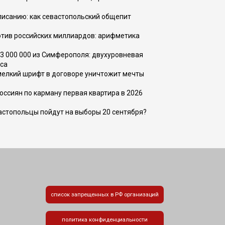
списанию: как севастопольский общепит
тив российских миллиардов: арифметика
73 000 000 из Симферополя: двухуровневая
са
 мелкий шрифт в договоре уничтожит мечты
оссиян по карману первая квартира в 2026
вастопольцы пойдут на выборы 20 сентября?
список запрещенных в РФ организаций
политика конфиденциальности