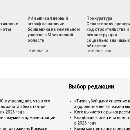
т
ИИ выписал первый
Прокуратура
стиковые
штраф за наличие
Севастополя провер
кноты
борщевика на земельном
ход строительства и
участке в Московской
реконструкции
области
социально значимых
объектов
08.08.2026 10:21
08.08.2026 10:16
Выбор редакции
-х утверждает, что в его
«Тихие убийцы» и спасение в
ес работал без откатов
здоровья» меняют жизни л
ля 2026 года
Кого вычистят с рынка росс
или безумие в администрации
Кладбище юрлиц или естест
в 2026 году
еняет автожизнь Крыма и
Крым как центр альтернатив