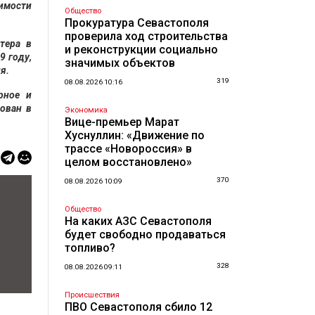
чимости
Общество
Прокуратура Севастополя
проверила ход строительства
тера в
и реконструкции социально
9 году,
значимых объектов
я.
319
08.08.2026 10:16
рное и
сован в
Экономика
Вице-премьер Марат
Хуснуллин: «Движение по
трассе «Новороссия» в
целом восстановлено»
370
08.08.2026 10:09
Общество
На каких АЗС Севастополя
будет свободно продаваться
топливо?
328
08.08.2026 09:11
Происшествия
ПВО Севастополя сбило 12