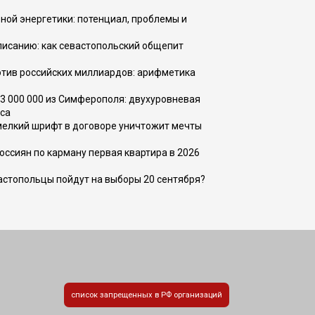
ной энергетики: потенциал, проблемы и
списанию: как севастопольский общепит
тив российских миллиардов: арифметика
73 000 000 из Симферополя: двухуровневая
са
 мелкий шрифт в договоре уничтожит мечты
оссиян по карману первая квартира в 2026
вастопольцы пойдут на выборы 20 сентября?
список запрещенных в РФ организаций