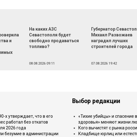
На каких АЗС
Губернатор Севасто
роверила
Севастополя будет
Михаил Развожаев
тва и
свободно продаваться
наградил лучших
топливо?
строителей города
чимых
08.08.2026 09:11
07.08.2026 19:42
Выбор редакции
-х утверждает, что в его
«Тихие убийцы» и спасение в
ес работал без откатов
здоровья» меняют жизни л
ля 2026 года
Кого вычистят с рынка росс
или безумие в администрации
Кладбище юрлиц или естест