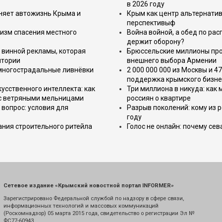
в 2026 году
еняет автожизнь Крыма и
Крым как центр альтернатив
перспективыф
изм спасения местного
Война войной, а обед по ра
держит оборону?
 винной рекламы, которая
Брюссельские миллионы про
итории
внешнего выбора Армении
 многострадальные ливнёвки
2 000 000 000 из Москвы и 4
поддержка крымского бизне
усственного интеллекта: как
Три миллиона в никуда: как
 с ветряными мельницами
россиян о квартире
вопрос: условия для
Разрыв поколений: кому из р
году
ния строительного ритейла
Голос не онлайн: почему се
Сетевое издание «Крымский новостной портал INFORMER»
Зарегистрировано Федеральной службой по надзору в сфере связи,
информационных технологий и массовых коммуникаций
(Роскомнадзор) 05 марта 2015 года, свидетельство о регистрации Эл №
ФС77-60943.