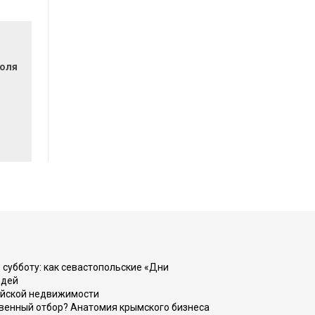
поля
 субботу: как севастопольские «Дни
юдей
ийской недвижимости
венный отбор? Анатомия крымского бизнеса