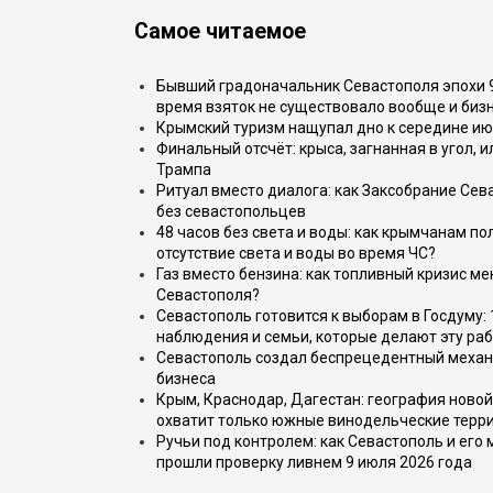
Самое читаемое
Бывший градоначальник Севастополя эпохи 90
время взяток не существовало вообще и бизн
Крымский туризм нащупал дно к середине ию
Финальный отсчёт: крыса, загнанная в угол, 
Трампа
Ритуал вместо диалога: как Заксобрание Сев
без севастопольцев
48 часов без света и воды: как крымчанам по
отсутствие света и воды во время ЧС?
Газ вместо бензина: как топливный кризис м
Севастополя?
Севастополь готовится к выборам в Госдуму: 
наблюдения и семьи, которые делают эту раб
Севастополь создал беспрецедентный механ
бизнеса
Крым, Краснодар, Дагестан: география новой
охватит только южные винодельческие терр
Ручьи под контролем: как Севастополь и его
прошли проверку ливнем 9 июля 2026 года