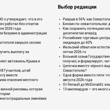
Выбор редакции
-х утверждает, что в его
Разрыв в 56%: как Севастоп
ес работал без откатов
Бензин по-севастопольски: 
ля 2026 года
Как сохранить потенциал ил
или безумие в администрации
десятилетие вперёд
Российские торговые центр
астополя закрыло сессию
скидкидок до 60%
Июльский обвал или естеств
лучить выплату за
летом 2026-го
Восьмой созыв Государствен
еняет автожизнь Крыма и
получил, и формулирует, чег
Цепочка вместо чёрного ящи
187 участков, штаб
Севастополю?
оту вместе
Одна форма вместо пяти: чт
изм спасения местного
августа 2026 года
От Renault до McDonald's: к
 винной рекламы, которая
13 миллиардов — это много 
итории
 многострадальные ливнёвки