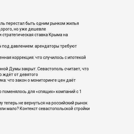
оль перестал быть одним рынком жилья
дорого, но уже дешевле
и стратегическая ставка Крыма на
ы под давлением: арендаторы требуют
енная коррекция: что случилось с ипотекой
ной Думы закрыт. Севастополь считает, что
о ждёт от девятого
ка: что закон о мониторинге цен даёт
о поменялось для «спящих» компаний с 1
ому теперь не вернуться на российский рынок
или мало? Контекст севастопольской стройки