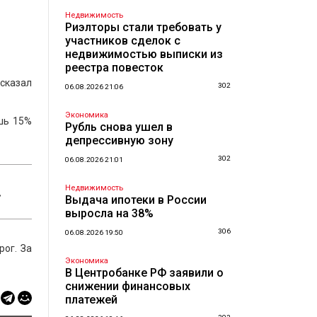
Недвижимость
Риэлторы стали требовать у
участников сделок с
недвижимостью выписки из
реестра повесток
ссказал
302
06.08.2026 21:06
Экономика
ишь 15%
Рубль снова ушел в
депрессивную зону
302
06.08.2026 21:01
.
Недвижимость
Выдача ипотеки в России
выросла на 38%
306
06.08.2026 19:50
ог. За
Экономика
В Центробанке РФ заявили о
снижении финансовых
платежей