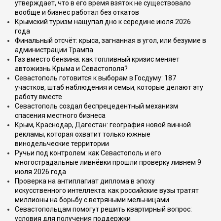
утверждает, что в его время взяток не существовало
вообще и бизнес работал без откатов
Крымский туризм нащупал дно к середине июля 2026
года
Финальный отсчёт: крыса, загнанная в угол, или безумие в
администрации Трампа
Газ вместо бензина: как топливный кризис меняет
автожизнь Крыма и Севастополя?
Севастополь готовится к выборам в Госдуму: 187
участков, штаб наблюдения и семьи, которые делают эту
работу вместе
Севастополь создал беспрецедентный механизм
спасения местного бизнеса
Крым, Краснодар, Дагестан: география новой винной
рекламы, которая охватит только южные
винодельческие территории
Ручьи под контролем: как Севастополь и его
многострадальные ливнёвки прошли проверку ливнем 9
июля 2026 года
Проверка на антиплагиат диплома в эпоху
искусственного интеллекта: как российские вузы тратят
миллионы на борьбу с ветряными мельницами
Севастопольцам помогут решить квартирный вопрос:
условия для получения поддержки