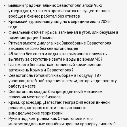
Бывший градоначальник Севастополя эпохи 90-х
утверждает, что в его время взяток не существовало
вообще и бизнес работал без откатов
Крымский туризм нащупал дно к середине июля 2026
года
Финальный отсчёт: крыса, загнанная в угол, или безумие в
администрации Трампа
Ритуал вместо диалога: как Заксобрание Севастополя
закрыло сессию без севастопольцев
48 часов без света и воды: как крымчанам получить
выплату за отсутствие света и воды во время ЧС?
Газ вместо бензина: как топливный кризис меняет
автожизнь Крыма и Севастополя?
Севастополь готовится к выборам в Госдуму: 187
участков, штаб наблюдения и семьи, которые делают эту
работу вместе
Севастополь создал беспрецедентный механизм
спасения местного бизнеса
Крым, Краснодар, Дагестан: география новой винной
рекламы, которая охватит только южные
винодельческие территории
Ручьи под контролем: как Севастополь и его
многострадальные ливнёвки прошли проверку ливнем 9