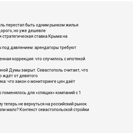
оль перестал быть одним рынком жилья
дорого, но уже дешевле
и стратегическая ставка Крыма на
ы под давлением: арендаторы требуют
енная коррекция: что случилось с ипотекой
ной Думы закрыт. Севастополь считает, что
о ждёт от девятого
ка: что закон о мониторинге цен даёт
о поменялось для «спящих» компаний с 1
ому теперь не вернуться на российский рынок
или мало? Контекст севастопольской стройки