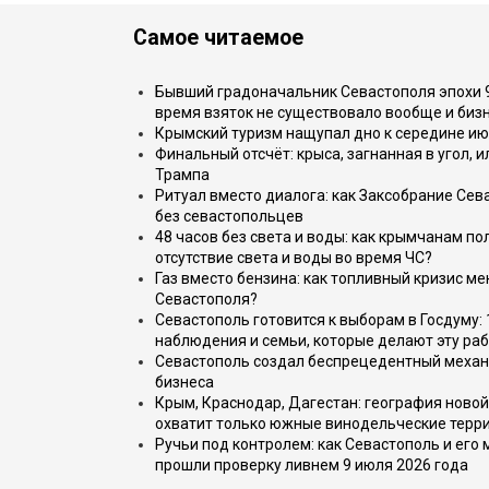
Самое читаемое
Бывший градоначальник Севастополя эпохи 90
время взяток не существовало вообще и бизн
Крымский туризм нащупал дно к середине ию
Финальный отсчёт: крыса, загнанная в угол, 
Трампа
Ритуал вместо диалога: как Заксобрание Сев
без севастопольцев
48 часов без света и воды: как крымчанам по
отсутствие света и воды во время ЧС?
Газ вместо бензина: как топливный кризис м
Севастополя?
Севастополь готовится к выборам в Госдуму: 
наблюдения и семьи, которые делают эту раб
Севастополь создал беспрецедентный механ
бизнеса
Крым, Краснодар, Дагестан: география новой
охватит только южные винодельческие терр
Ручьи под контролем: как Севастополь и его
прошли проверку ливнем 9 июля 2026 года