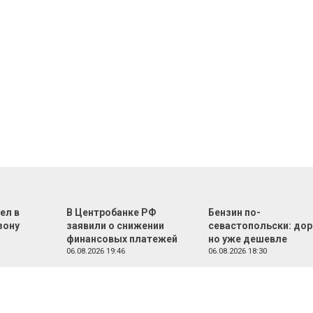
ел в
В Центробанке РФ
Бензин по-
зону
заявили о снижении
севастопольски: дор
финансовых платежей
но уже дешевле
06.08.2026 19:46
06.08.2026 18:30