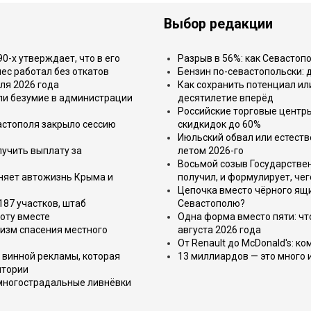
Выбор редакции
-х утверждает, что в его
Разрыв в 56%: как Севастоп
ес работал без откатов
Бензин по-севастопольски: 
ля 2026 года
Как сохранить потенциал ил
или безумие в администрации
десятилетие вперёд
Российские торговые центр
астополя закрыло сессию
скидкидок до 60%
Июльский обвал или естеств
лучить выплату за
летом 2026-го
Восьмой созыв Государствен
еняет автожизнь Крыма и
получил, и формулирует, чег
Цепочка вместо чёрного ящи
187 участков, штаб
Севастополю?
оту вместе
Одна форма вместо пяти: чт
изм спасения местного
августа 2026 года
От Renault до McDonald's: к
 винной рекламы, которая
13 миллиардов — это много 
итории
 многострадальные ливнёвки