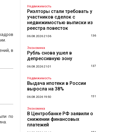
Недвижимость
Риэлторы стали требовать у
участников сделок с
недвижимостью выписки из
реестра повесток
кадров
136
06.08.2026 21:06
ии.
Экономика
ний, в
Рубль снова ушел в
депрессивную зону
137
06.08.2026 21:01
Недвижимость
Выдача ипотеки в России
выросла на 38%
151
06.08.2026 19:50
Экономика
В Центробанке РФ заявили о
ыли по
снижении финансовых
ина.
платежей