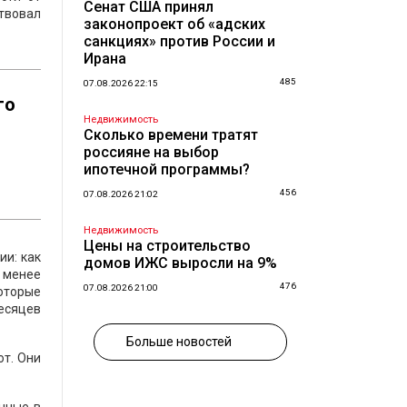
Сенат США принял
ствовал
законопроект об «адских
санкциях» против России и
Ирана
485
07.08.2026 22:15
го
Недвижимость
Сколько времени тратят
россияне на выбор
ипотечной программы?
456
07.08.2026 21:02
Недвижимость
Цены на строительство
ии: как
домов ИЖС выросли на 9%
е менее
476
07.08.2026 21:00
оторые
есяцев
Больше новостей
ют. Они