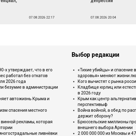
тенциал,
депрессии
07.08.2026 22:17
07.08.2026 20:04
Выбор редакции
-х утверждает, что в его
«Тихие убийцы» и спасение в
ес работал без откатов
здоровья» меняют жизни л
ля 2026 года
Кого вычистят с рынка росс
или безумие в администрации
Кладбище юрлиц или естест
в 2026 году
еняет автожизнь Крыма и
Крым как центр альтернатив
перспективыф
изм спасения местного
Война войной, а обед по ра
держит оборону?
 винной рекламы, которая
Брюссельские миллионы про
итории
внешнего выбора Армении
 многострадальные ливнёвки
2 000 000 000 из Москвы и 4