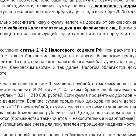
дам не требуется. Налоговый орган рассчитает сумму налога на
е необходимости, включит сумму налога
в налоговое уведом
 уплату налогов по итогам предыдущего года в октябре 2025 года
льно рассчитать, какую сумму налога на доходы от банковских 
ого кабинета налогоплательщика для физических лиц
. В этом 
 процентов за предыдущий год и самостоятельно определить с
 согласно
статье 214.2 Налогового кодекса РФ
, при расчете н
не только банковские вклады, но и другие банковские продук
ентов. То есть, при расчете налогооблагаемой базы учитываются
там, банковским картам и так далее. Налогом облагаются дох
юте.
тся как произведение 1 миллиона рублей на максимальное зн
ействовавшей в 2024 году – 21 %. Таким образом, не облагаемая 
рублей * 0,21 = 210 000 рублей. Если сумма процентных доходов
не взимается. Если же сумма процентных доходов по всем депоз
нь в 210 тысяч рублей, с суммы сверх этого лимита уплачивает
ышающих 5 миллионов рублей в год). Доходы по вкладам с проц
ются (большинство таких счетов — накопительные и зарплатные)
у (специальные счета для покупателей строящейся недвижимости)
в иностранной валюте налог необходимо платить вне зависимо