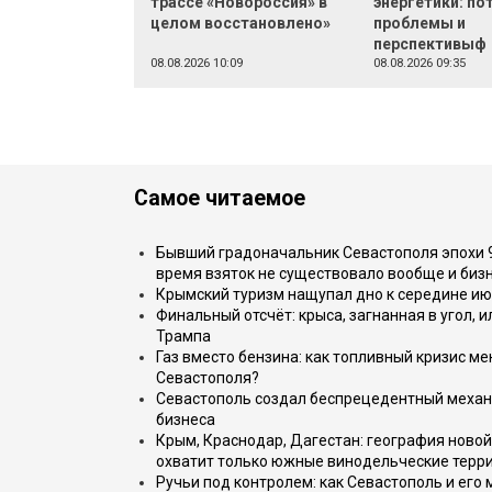
трассе «Новороссия» в
энергетики: по
целом восстановлено»
проблемы и
перспективыф
08.08.2026 10:09
08.08.2026 09:35
Самое читаемое
Бывший градоначальник Севастополя эпохи 90
время взяток не существовало вообще и бизн
Крымский туризм нащупал дно к середине ию
Финальный отсчёт: крыса, загнанная в угол, 
Трампа
Газ вместо бензина: как топливный кризис м
Севастополя?
Севастополь создал беспрецедентный механ
бизнеса
Крым, Краснодар, Дагестан: география новой
охватит только южные винодельческие терр
Ручьи под контролем: как Севастополь и его