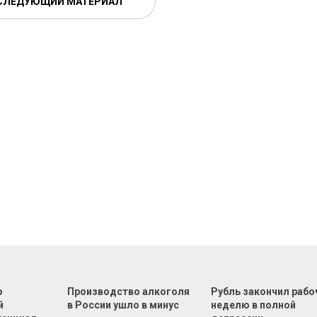
СЛЕДУЮЩИЙ МАТЕРИАЛ
р
Производство алкоголя
Рубль закончил раб
й
в России ушло в минус
неделю в полной