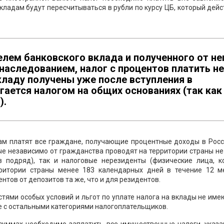
кладам будут пересчитываться в рубли по курсу ЦБ, который дей
лем банковского вклада и полученного от не
 наследованием, налог с процентов платить не
кладу получены уже после вступления в
гается налогом на общих основаниях (так как
).
ам платят все граждане, получающие процентные доходы в Росс
ые независимо от гражданства проводят на территории страны н
 подряд), так и налоговые нерезиденты (физические лица, к
рритории страны менее 183 календарных дней в течение 12 м
тов от депозитов та же, что и для резидентов.
ями особых условий и льгот по уплате налога на вклады не име
е с остальными категориями налогоплательщиков.