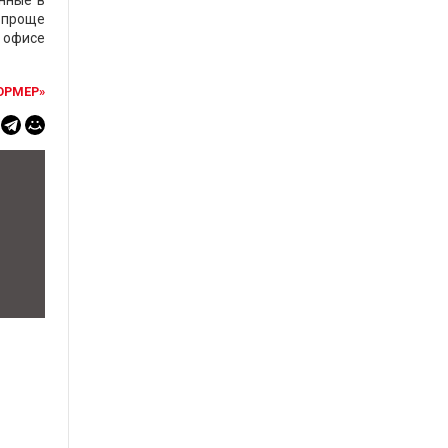
нные в
о проще
и офисе
ОРМЕР»