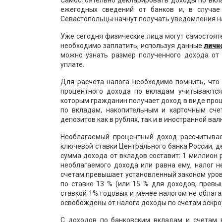
Самостоятельно декларировать доходы по вкла
ежегодных сведений от банков и, в случа
Севастопольцы начнут получать уведомления на
Уже сегодня физические лица могут самостояте
необходимо заплатить, используя данные
личн
можно узнать размер полученного дохода от
уплате.
Для расчета налога необходимо помнить, что
процентного дохода по вкладам учитываются 
которым гражданин получает доход в виде проц
по вкладам, накопительным и карточным сче
депозитов как в рублях, так и в иностранной вал
Необлагаемый процентный доход рассчитывае
ключевой ставки Центрального банка России, д
сумма дохода от вкладов составит: 1 миллион 
необлагаемого дохода или равна ему, налог 
счетам превышает установленный законом урове
по ставке 13 % (или 15 % для доходов, прев
ставкой 1% годовых и менее налогом не облага
освобождены от налога доходы по счетам эскро
С доходов по банковским вкладам и счетам 