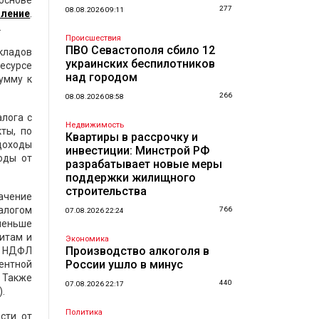
 основе
277
08.08.2026 09:11
ление
.
.
Происшествия
ПВО Севастополя сбило 12
вкладов
украинских беспилотников
ресурсе
над городом
умму к
266
08.08.2026 08:58
алога с
Недвижимость
ты, по
Квартиры в рассрочку и
 доходы
инвестиции: Минстрой РФ
оды от
разрабатывает новые меры
поддержки жилищного
строительства
ачение
налогом
766
07.08.2026 22:24
 меньше
итам и
Экономика
Производство алкоголя в
ся НДФЛ
России ушло в минус
ентной
. Также
440
07.08.2026 22:17
.
Политика
сти от