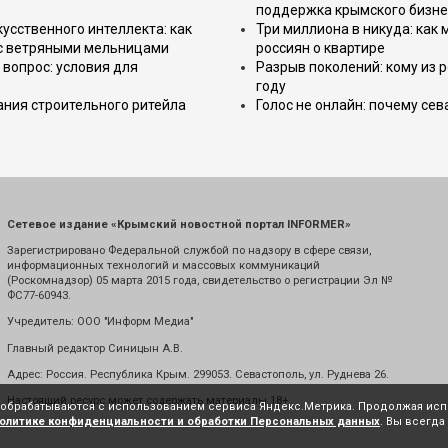
поддержка крымского бизне
усственного интеллекта: как
Три миллиона в никуда: как
 с ветряными мельницами
россиян о квартире
вопрос: условия для
Разрыв поколений: кому из р
году
ния строительного ритейла
Голос не онлайн: почему се
Сетевое издание «Крымский новостной портал INFORMER»
Зарегистрировано Федеральной службой по надзору в сфере связи,
информационных технологий и массовых коммуникаций
(Роскомнадзор) 05 марта 2015 года, свидетельство о регистрации Эл №
ФС77-60943.
Учредитель: ООО "Информ Медиа"
Главный редактор Синицын А.В.
Адрес: Россия. Республика Крым. 299053. Севастополь, ул. Руднева 26.
Настоящий ресурс может содержать материалы 18+
е обрабатываются с использованием сервиса Яндекс.Метрика. Продолжая испо
олитике конфиденциальности и обработки Персональных данных
. Вы всегда