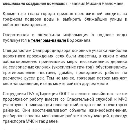
специально
созданная
комиссия
», - заявил Михаил Развожаев.
Кроме того глава города призвал всех жителей следить за
графиком подвоза воды и выбирать ближайшие улицы к
собственным адресам.
Оперативная и актуальная информация о подвозе воды
публикуется
в
телеграм-канале
Водоканала.
Специалистам Севприроднадзора основные участки наиболее
вероятного прохождения селя были известны, в связи с чем
заблаговременно принимались меры: высаживались деревья
на селеопасных склонах (укрепление грунтов), обустраивались
противоселевые плотины, дамбы, проводились работы по
расчистке русел рек. Тем не менее, грязевые потоки меняют
свое направление, и сель может сойти в другом месте.
Сотрудники ГБУ «Дирекция ООПТ и лесного хозяйства» также
продолжают работу вместе со Спасательной службой и МЧС
участвуют в ликвидации последствий схода сели в некоторых
районах. Они восстанавливают объекты жизнеобеспечения,
разбирают завалы, мешающие работе коммуникаций, проезду
транспорта МЧС и так далее.