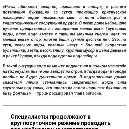
«Из-за обильных осадков, выпавших в январе, и резкого
потепления буквально за сутки произошло критическое
насыщение водой низменных мест и почв вблизи рек и
гидротехнических сооружений прудов. В лесах даже небольшие
ручейки превратились в полноценные малые реки. Грунтовые
воды, плюс вода вместе с тающим мокрым снегом идет по
малым рекам с гор, многие были сухими десятки лет. Это, по
сути, селевые воды, которые несут с большой скоростью
булыжники, ветки, песок, глину, крупный мусор и даже деревья
в речку Черную, откуда вода идет на водозаборы.
В такой ситуации вода не может подаваться в полном масштабе
на гидроузлы, иначе они выйдут из строя, и тогда воды в городе
вообще не будет длительное время. В подтопленных домах
спасатели лично становились свидетелями, когда сила
грунтовых вод такая, что просто из земли начинают буквально
бить фонтаны»
, – проинформировал глава региона.
Специалисты продолжают в
круглосуточном режиме проводить