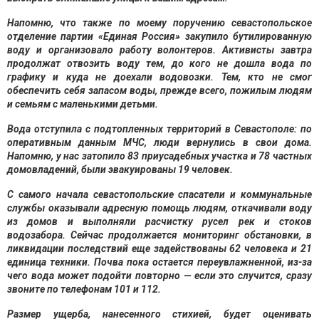
Напомню, что также по моему поручению севастопольское
отделение партии «Единая Россия» закупило бутилированную
воду и организовало работу волонтеров. Активисты завтра
продолжат отвозить воду тем, до кого не дошла вода по
графику и куда не доехали водовозки. Тем, кто не смог
обеспечить себя запасом воды, прежде всего, пожилым людям
и семьям с маленькими детьми.
Вода отступила с подтопленных территорий в Севастополе: по
оперативным данным МЧС, люди вернулись в свои дома.
Напомню, у нас затопило 83 приусадебных участка и 78 частных
домовладений, были эвакуированы 19 человек.
С самого начала севастопольские спасатели и коммунальные
службы оказывали адресную помощь людям, откачивали воду
из домов и выполняли расчистку русел рек и стоков
водозабора. Сейчас продолжается мониторинг обстановки, в
ликвидации последствий еще задействованы 62 человека и 21
единица техники. Почва пока остается переувлажненной, из-за
чего вода может подойти повторно — если это случится, сразу
звоните по телефонам 101 и 112.
Размер ущерба, нанесенного стихией, будет оценивать