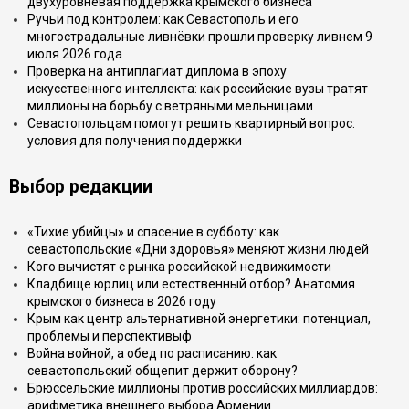
двухуровневая поддержка крымского бизнеса
Ручьи под контролем: как Севастополь и его
многострадальные ливнёвки прошли проверку ливнем 9
июля 2026 года
Проверка на антиплагиат диплома в эпоху
искусственного интеллекта: как российские вузы тратят
миллионы на борьбу с ветряными мельницами
Севастопольцам помогут решить квартирный вопрос:
условия для получения поддержки
Выбор редакции
«Тихие убийцы» и спасение в субботу: как
севастопольские «Дни здоровья» меняют жизни людей
Кого вычистят с рынка российской недвижимости
Кладбище юрлиц или естественный отбор? Анатомия
крымского бизнеса в 2026 году
Крым как центр альтернативной энергетики: потенциал,
проблемы и перспективыф
Война войной, а обед по расписанию: как
севастопольский общепит держит оборону?
Брюссельские миллионы против российских миллиардов:
арифметика внешнего выбора Армении