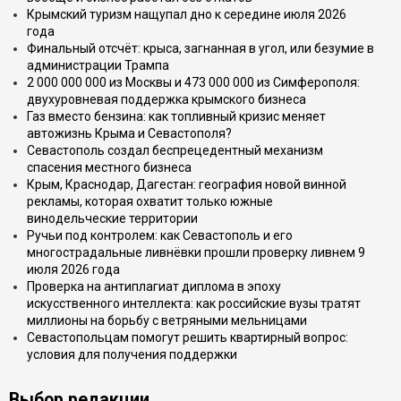
Крымский туризм нащупал дно к середине июля 2026
года
Финальный отсчёт: крыса, загнанная в угол, или безумие в
администрации Трампа
2 000 000 000 из Москвы и 473 000 000 из Симферополя:
двухуровневая поддержка крымского бизнеса
Газ вместо бензина: как топливный кризис меняет
автожизнь Крыма и Севастополя?
Севастополь создал беспрецедентный механизм
спасения местного бизнеса
Крым, Краснодар, Дагестан: география новой винной
рекламы, которая охватит только южные
винодельческие территории
Ручьи под контролем: как Севастополь и его
многострадальные ливнёвки прошли проверку ливнем 9
июля 2026 года
Проверка на антиплагиат диплома в эпоху
искусственного интеллекта: как российские вузы тратят
миллионы на борьбу с ветряными мельницами
Севастопольцам помогут решить квартирный вопрос:
условия для получения поддержки
Выбор редакции