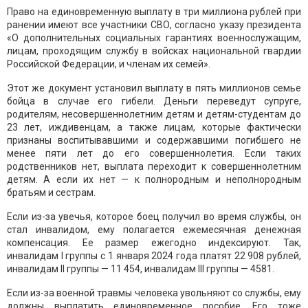
Право на единовременную выплату в три миллиона рублей при
ранении имеют все участники СВО, согласно указу президента
«О дополнительных социальных гарантиях военнослужащим,
лицам, проходящим службу в войсках национальной гвардии
Российской Федерации, и членам их семей».
Этот же документ установил выплату в пять миллионов семье
бойца в случае его гибели. Деньги переведут супруге,
родителям, несовершеннолетним детям и детям-студентам до
23 лет, иждивенцам, а также лицам, которые фактически
признаны воспитывавшими и содержавшими погибшего не
менее пяти лет до его совершеннолетия. Если таких
родственников нет, выплата переходит к совершеннолетним
детям. А если их нет — к полнородным и неполнородным
братьям и сестрам.
Если из-за увечья, которое боец получил во время службы, он
стал инвалидом, ему полагается ежемесячная денежная
компенсация. Ее размер ежегодно индексируют. Так,
инвалидам I группы с 1 января 2024 года платят 22 908 рублей,
инвалидам II группы — 11 454, инвалидам III группы — 4581.
Если из-за военной травмы человека увольняют со службы, ему
должны выплатить единовременное пособие. Его тоже