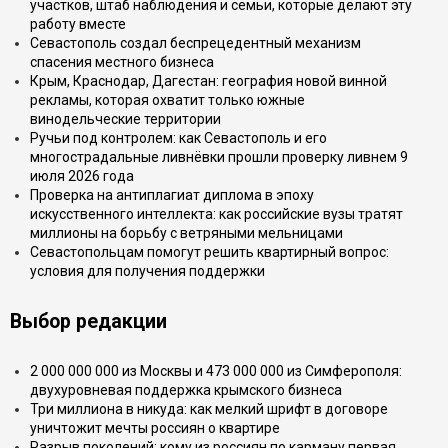
участков, штаб наблюдения и семьи, которые делают эту
работу вместе
Севастополь создал беспрецедентный механизм
спасения местного бизнеса
Крым, Краснодар, Дагестан: география новой винной
рекламы, которая охватит только южные
винодельческие территории
Ручьи под контролем: как Севастополь и его
многострадальные ливнёвки прошли проверку ливнем 9
июля 2026 года
Проверка на антиплагиат диплома в эпоху
искусственного интеллекта: как российские вузы тратят
миллионы на борьбу с ветряными мельницами
Севастопольцам помогут решить квартирный вопрос:
условия для получения поддержки
Выбор редакции
2 000 000 000 из Москвы и 473 000 000 из Симферополя:
двухуровневая поддержка крымского бизнеса
Три миллиона в никуда: как мелкий шрифт в договоре
уничтожит мечты россиян о квартире
Разрыв поколений: кому из россиян по карману первая