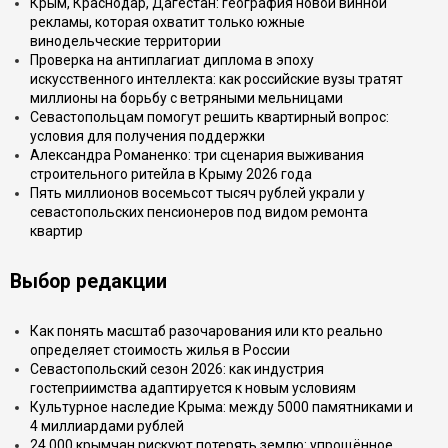
Крым, Краснодар, Дагестан: география новой винной
рекламы, которая охватит только южные
винодельческие территории
Проверка на антиплагиат диплома в эпоху
искусственного интеллекта: как российские вузы тратят
миллионы на борьбу с ветряными мельницами
Севастопольцам помогут решить квартирный вопрос:
условия для получения поддержки
Александра Романенко: три сценария выживания
строительного ритейла в Крыму 2026 года
Пять миллионов восемьсот тысяч рублей украли у
севастопольских пенсионеров под видом ремонта
квартир
Выбор редакции
Как понять масштаб разочарования или кто реально
определяет стоимость жилья в России
Севастопольский сезон 2026: как индустрия
гостеприимства адаптируется к новым условиям
Культурное наследие Крыма: между 5000 памятниками и
4 миллиардами рублей
24 000 крымчан рискуют потерять землю: упрощённое