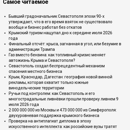
Самое читаемое
Бывший градоначальник Севастополя эпохи 90-х
утверждает, что в его время взяток не существовало
вообще и бизнес работал без откатов
Крымский туризм нащупал дно к середине июля 2026
года
Финальный отсчёт: крыса, загнанная в угол, или безумие в
администрации Трампа
Газ вместо бензина: как топливный кризис меняет
автожизнь Крыма и Севастополя?
Севастополь создал беспрецедентный механизм
спасения местного бизнеса
Крым, Краснодар, Дагестан: география новой винной
рекламы, которая охватит только южные
винодельческие территории
Ручьи под контролем: как Севастополь и его
многострадальные ливнёвки прошли проверку ливнем 9
июля 2026 года
2 000 000 000 из Москвы и 473 000 000 из Симферополя:
двухуровневая поддержка крымского бизнеса
Проверка на антиплагиат диплома в эпоху
искусственного интеллекта: как российские вузы тратят