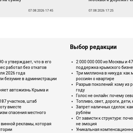
й
07.08.2026 17:45
07.08.2026 17:25
Выбор редакции
-х утверждает, что в его
2 000 000 000 из Москвы и 4
ес работал без откатов
поддержка крымского бизне
ля 2026 года
Три миллиона в никуда: как
или безумие в администрации
россиян о квартире
Разрыв поколений: кому из р
еняет автожизнь Крыма и
году
Голос не онлайн: почему се
187 участков, штаб
Топливо, свет, дороги, дети
оту вместе
Запрет наличных сделок: как
изм спасения местного
рублём
От зависти к структуре: поч
 винной рекламы, которая
не эмоция
итории
Уникальная компенсационная