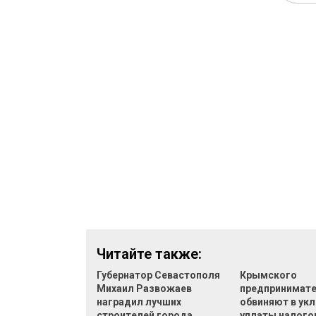
Читайте также:
Губернатор Севастополя
Крымского
Михаил Развожаев
предпринимат
наградил лучших
обвиняют в укл
строителей города
уплаты налого