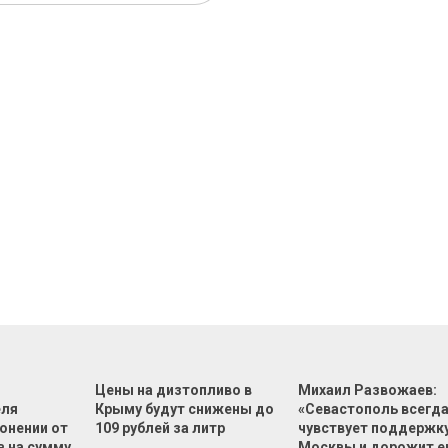
Цены на дизтопливо в
Михаил Развожаев:
еля
Крыму будут снижены до
«Севастополь всегд
онении от
109 рублей за литр
чувствует поддержк
в на сумму
Москвы и дорожит е