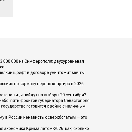
73 000 000 из Симферополя: двухуровневая
са
 мелкий шрифт в договоре уничтожит мечты
оссиян по карману первая квартира в 2026
вастопольцы пойдут на выборы 20 сентября?
, небо: пять фронтов губернатора Севастополя
 государство готовится к войне с наличным
ему в России ненависть к сверхбогатым — это
 экономика Крыма летом-2026: как, сколько