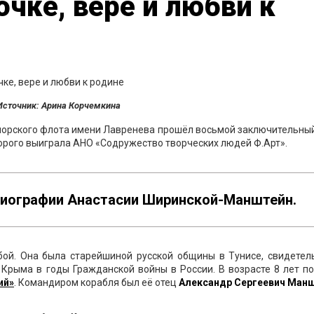
очке, вере и любви к
Источник: Арина Корчемкина
морского флота имени Лавренева прошёл восьмой заключительны
торого выиграла АНО «Содружество творческих людей Ф.Арт».
биографии Анастасии Ширинской-Манштейн.
ьбой. Она была старейшиной русской общины в Тунисе, свидетел
Крыма в годы Гражданской войны в России. В возрасте 8 лет п
ий»
. Командиром корабля был её отец
Александр Сергеевич Ман