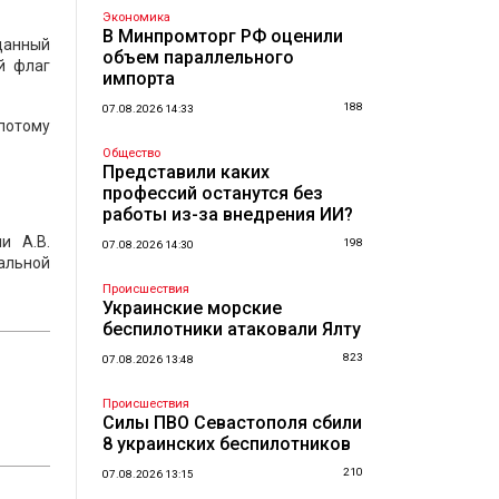
Экономика
В Минпромторг РФ оценили
зданный
объем параллельного
й флаг
импорта
188
07.08.2026 14:33
 потому
Общество
Представили каких
профессий останутся без
работы из-за внедрения ИИ?
и А.В.
198
07.08.2026 14:30
ральной
Происшествия
Украинские морские
беспилотники атаковали Ялту
823
07.08.2026 13:48
Происшествия
Силы ПВО Севастополя сбили
8 украинских беспилотников
210
07.08.2026 13:15