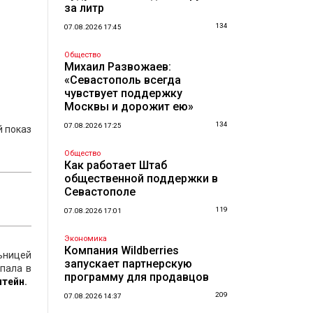
за литр
134
07.08.2026 17:45
Общество
Михаил Развожаев:
«Севастополь всегда
чувствует поддержку
Москвы и дорожит ею»
134
07.08.2026 17:25
й показ
Общество
Как работает Штаб
общественной поддержки в
Севастополе
119
07.08.2026 17:01
Экономика
Компания Wildberries
ьницей
запускает партнерскую
опала в
программу для продавцов
штейн
.
209
07.08.2026 14:37