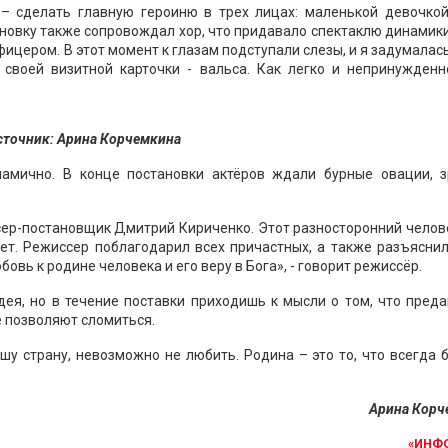
– сделать главную героиню в трех лицах: маленькой девочкой
новку также сопровождал хор, что придавало спектаклю динамик
ицером. В этот момент к глазам подступали слезы, и я задумалась
своей визитной карточки - вальса. Как легко и непринужденн
сточник: Арина Корчемкина
намично. В конце постановки актёров ждали бурные овации, з
сер-постановщик Дмитрий Кириченко. Этот разносторонний челов
ает. Режиссер поблагодарил всех причастных, а также разъясни
овь к родине человека и его веру в Бога», - говорит режиссёр.
дея, но в течение поставки приходишь к мысли о том, что пред
 позволяют сломиться.
шу страну, невозможно не любить. Родина – это то, что всегда 
Арина Корч
«ИНФ