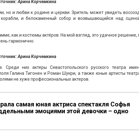
сточник: Арина Корчемкина
и, но и любви к родине и церкви. Зритель может увидеть воссо
и корабли, и белокаменный собор и возвышающийся над сцено
ме, как и костюмы актёров. На мой взгляд, это удачное решение,
чень гармонично.
сточник: Арина Корчемкина
в. Среди них актеры Севастопольского русского театра имен
поля Галина Тигонен и Роман Шукри, а также юные артисты теат
ролями не хуже профессиональных актеров.
грала самая юная актриса спектакля Софья
ддельными эмоциями этой девочки – одно