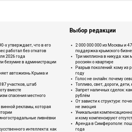
Выбор редакции
-х утверждает, что в его
2 000 000 000 из Москвы и 4
ес работал без откатов
поддержка крымского бизне
ля 2026 года
Три миллиона в никуда: как
или безумие в администрации
россиян о квартире
Разрыв поколений: кому из р
еняет автожизнь Крыма и
году
Голос не онлайн: почему се
187 участков, штаб
Топливо, свет, дороги, дети
оту вместе
Запрет наличных сделок: как
изм спасения местного
рублём
От зависти к структуре: поч
 винной рекламы, которая
не эмоция
итории
Уникальная компенсационная
 многострадальные ливнёвки
и кому компенсируют отсутс
Аренда в Симферополе: поша
усственного интеллекта: как
года