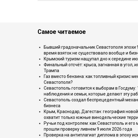
Самое читаемое
Бывший градоначальник Севастополя эпохи 90
время взяток не существовало вообще и бизн
Крымский туризм нащупал дно к середине ию
Финальный отсчёт: крыса, загнанная в угол, 
Трампа
Газ вместо бензина: как топливный кризис м
Севастополя?
Севастополь готовится к выборам в Госдуму: 
наблюдения и семьи, которые делают эту раб
Севастополь создал беспрецедентный механ
бизнеса
Крым, Краснодар, Дагестан: география новой
охватит только южные винодельческие терр
Ручьи под контролем: как Севастополь и его
прошли проверку ливнем 9 июля 2026 года
Проверка на антиплагиат диплома в эпоху иск