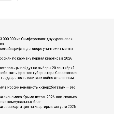
73 000 000 из Симферополя: двухуровневая
са
 мелкий шрифт в договоре уничтожит мечты
оссиян по карману первая квартира в 2026
вастопольцы пойдут на выборы 20 сентября?
, небо: пять фронтов губернатора Севастополя
 государство готовится к войне с наличным
ему в России ненависть к сверхбогатым — это
 экономика Крыма летом-2026: как, сколько
твие коммунальных благ
говая карта цен на квартиры в августе 2026