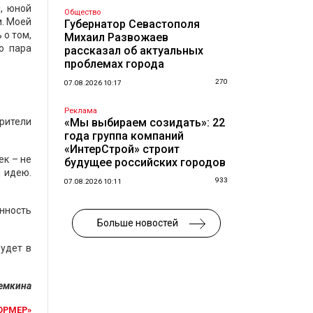
, юной
Общество
и. Моей
Губернатор Севастополя
 о том,
Михаил Развожаев
о пара
рассказал об актуальных
проблемах города
270
07.08.2026 10:17
Реклама
рители
«Мы выбираем созидать»: 22
года группа компаний
«ИнтерСтрой» строит
ек – не
будущее российских городов
л идею.
933
07.08.2026 10:11
анность
Больше новостей
будет в
емкина
ОРМЕР»