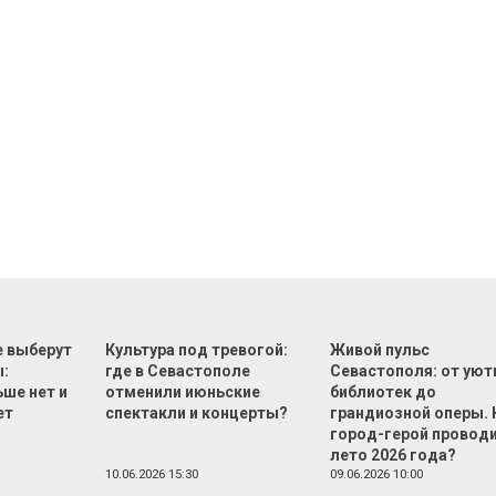
е выберут
Культура под тревогой:
Живой пульс
:
где в Севастополе
Севастополя: от ую
ше нет и
отменили июньские
библиотек до
ет
спектакли и концерты?
грандиозной оперы. 
город-герой провод
лето 2026 года?
10.06.2026 15:30
09.06.2026 10:00