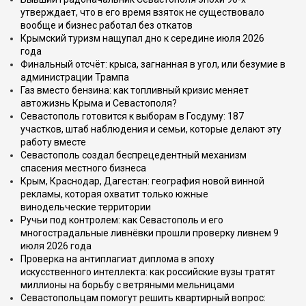
утверждает, что в его время взяток не существовало
вообще и бизнес работал без откатов
Крымский туризм нащупал дно к середине июля 2026
года
Финальный отсчёт: крыса, загнанная в угол, или безумие в
администрации Трампа
Газ вместо бензина: как топливный кризис меняет
автожизнь Крыма и Севастополя?
Севастополь готовится к выборам в Госдуму: 187
участков, штаб наблюдения и семьи, которые делают эту
работу вместе
Севастополь создал беспрецедентный механизм
спасения местного бизнеса
Крым, Краснодар, Дагестан: география новой винной
рекламы, которая охватит только южные
винодельческие территории
Ручьи под контролем: как Севастополь и его
многострадальные ливнёвки прошли проверку ливнем 9
июля 2026 года
Проверка на антиплагиат диплома в эпоху
искусственного интеллекта: как российские вузы тратят
миллионы на борьбу с ветряными мельницами
Севастопольцам помогут решить квартирный вопрос: