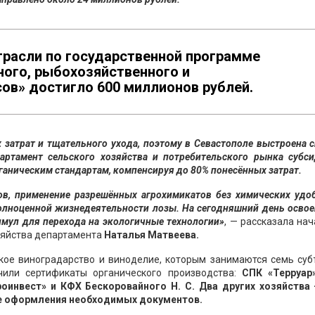
трасли по государственной программе
ного, рыбохозяйственного и
в» достигло 600 миллионов рублей.
затрат и тщательного ухода, поэтому в Севастополе выстроена 
ртамент сельского хозяйства и потребительского рынка субси
ганическим стандартам, компенсируя до 80% понесённых затрат.
ов, применение разрешённых агрохимикатов без химических удоб
полноценной жизнедеятельности лозы. На сегодняшний день осво
имул для перехода на экологичные технологии»
, — рассказала на
зяйства департамента
Наталья Матвеева.
ское виноградарство и виноделие, которым занимаются семь суб
чили сертификаты органического производства:
СПК «Терруар
роинвест» и КФХ Бескоровайного Н. С. Два других хозяйства
апе оформления необходимых документов.