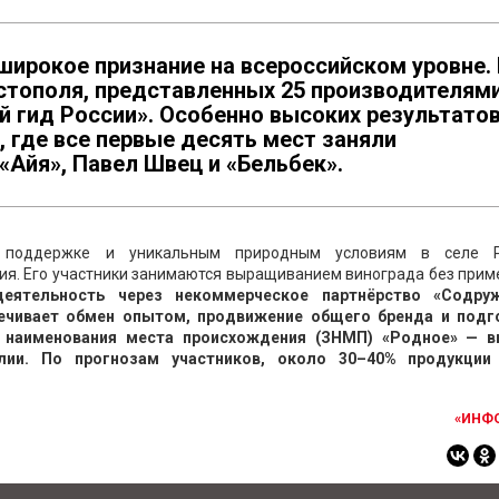
широкое признание на всероссийском уровне.
стополя, представленных 25 производителями
й гид России». Особенно высоких результато
, где все первые десять мест заняли
«Айя», Павел Швец и «Бельбек».
ой поддержке и уникальным природным условиям в селе 
ия. Его участники занимаются выращиванием винограда без при
еятельность через некоммерческое партнёрство «Содру
печивает обмен опытом, продвижение общего бренда и подг
 наименования места происхождения (ЗНМП) «Родное» — 
лии. По прогнозам участников, около 30–40% продукции
«ИНФ