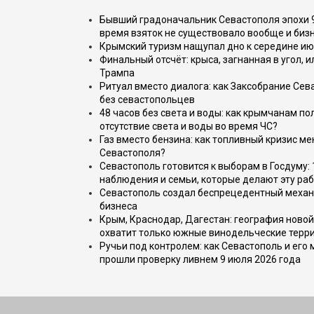
Бывший градоначальник Севастополя эпохи 90
время взяток не существовало вообще и бизн
Крымский туризм нащупал дно к середине ию
Финальный отсчёт: крыса, загнанная в угол, 
Трампа
Ритуал вместо диалога: как Заксобрание Сев
без севастопольцев
48 часов без света и воды: как крымчанам по
отсутствие света и воды во время ЧС?
Газ вместо бензина: как топливный кризис м
Севастополя?
Севастополь готовится к выборам в Госдуму: 
наблюдения и семьи, которые делают эту раб
Севастополь создал беспрецедентный механ
бизнеса
Крым, Краснодар, Дагестан: география новой
охватит только южные винодельческие терр
Ручьи под контролем: как Севастополь и его
прошли проверку ливнем 9 июля 2026 года