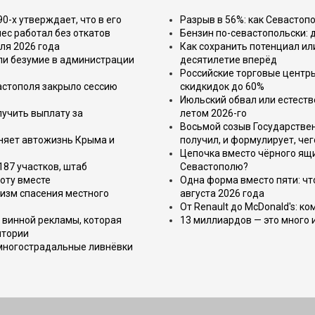
-х утверждает, что в его
Разрыв в 56%: как Севастоп
ес работал без откатов
Бензин по-севастопольски: 
ля 2026 года
Как сохранить потенциал ил
или безумие в администрации
десятилетие вперёд
Российские торговые центр
астополя закрыло сессию
скидкидок до 60%
Июльский обвал или естеств
лучить выплату за
летом 2026-го
Восьмой созыв Государствен
еняет автожизнь Крыма и
получил, и формулирует, чег
Цепочка вместо чёрного ящи
187 участков, штаб
Севастополю?
оту вместе
Одна форма вместо пяти: чт
изм спасения местного
августа 2026 года
От Renault до McDonald's: к
 винной рекламы, которая
13 миллиардов — это много 
итории
 многострадальные ливнёвки