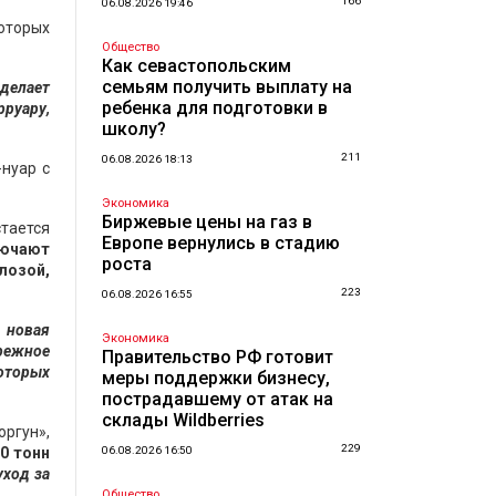
166
06.08.2026 19:46
оторых
Общество
Как севастопольским
семьям получить выплату на
 делает
ребенка для подготовки в
рруару,
школу?
211
06.08.2026 18:13
-нуар с
Экономика
Биржевые цены на газ в
стается
Европе вернулись в стадию
лючают
роста
лозой,
223
06.08.2026 16:55
 новая
Экономика
ережное
Правительство РФ готовит
которых
меры поддержки бизнесу,
пострадавшему от атак на
склады Wildberries
оргун»,
229
0 тонн
06.08.2026 16:50
уход за
Общество