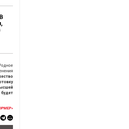
 В
,
в
Родное
менения
жество
отовку
высшей
 будет
ОРМЕР»