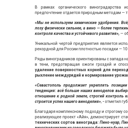
В рамках органического виноградарства и
предпочтение отдается природным методам — так
«Мы не используем химические удобрения. Всё,
лозу физически сильнее, а вино — более терпк
контроля качества и устойчивого развития»,
— о
Уникальной чертой предприятия является испо
рекордной для России плотностью посадки — 10 4
Ряды виноградников ориентированы с запада на 
в тени, предотвращая ожоги гроздей и спос
удаление поверхностных корней для перехо
рыхление междурядий и нормирование урожая 
«Севастополь продолжает укреплять позиции
тенденция: всё больше наших виноделов выбир
отношение к родной земле, строгий контроль к
строится успех нашего виноделия»
,
-
отметил гу
Благодаря комплексному подходу и строгому со
реализующее проект «Айя», демонстрирует ста
технических сортов винограда:
Пино-нуар, Пин
виноградниками из городского бюджета было на