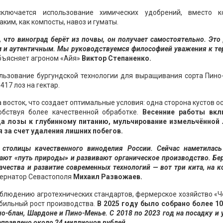
сключается использование химических удобрений, вместо к
им, как компосты, навоз и гуматы.
 что виноград берёт из почвы, он получает самостоятельно. Это
им и аутентичным. Мы руководствуемся философией уважения к те
бъясняет агроном «Айя»
Виктор Степаненко.
льзование бургундской технологии для выращивания сорта Пино
17 лоз на гектар.
восток, что создает оптимальные условия: одна сторона кустов о
обствуя более качественной обработке.
Весенние работы вк
да лозы к глубинному питанию, мульчирование измельчённой 
за счет удаления лишних побегов.
 столицы качественного виноделия России. Сейчас наметилась
ают «путь природы» и развивают органическое производство. Б
ачества и развитие современных технологий — вот три кита, на 
бернатор Севастополя
Михаил Развожаев.
блюдению агротехнических стандартов, фермерское хозяйство «Ч
бильный рост производства.
В 2025 году было собрано более 10
о-блан, Шардоне и Пино-Менье. С 2018 по 2023 год на посадку и 
правлено около 24 миллионов рублей.