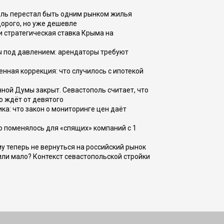
оль перестал быть одним рынком жилья
дорого, но уже дешевле
и стратегическая ставка Крыма на
ы под давлением: арендаторы требуют
енная коррекция: что случилось с ипотекой
ной Думы закрыт. Севастополь считает, что
о ждёт от девятого
ка: что закон о мониторинге цен даёт
о поменялось для «спящих» компаний с 1
ому теперь не вернуться на российский рынок
или мало? Контекст севастопольской стройки