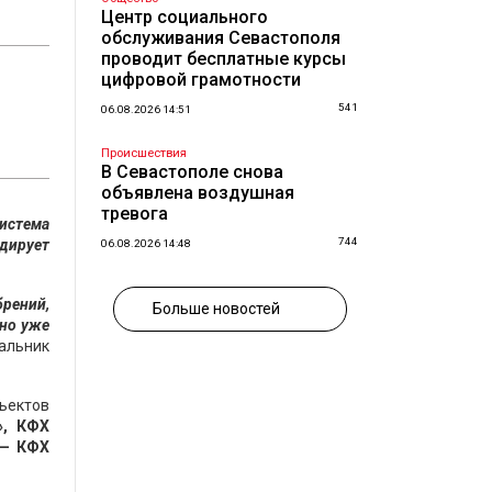
Центр социального
обслуживания Севастополя
проводит бесплатные курсы
цифровой грамотности
541
06.08.2026 14:51
Происшествия
В Севастополе снова
объявлена воздушная
тревога
система
744
дирует
06.08.2026 14:48
рений,
Больше новостей
ено уже
чальник
ъектов
», КФХ
 — КФХ