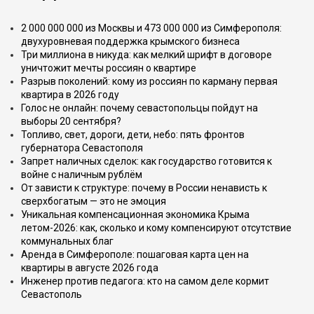
2 000 000 000 из Москвы и 473 000 000 из Симферополя:
двухуровневая поддержка крымского бизнеса
Три миллиона в никуда: как мелкий шрифт в договоре
уничтожит мечты россиян о квартире
Разрыв поколений: кому из россиян по карману первая
квартира в 2026 году
Голос не онлайн: почему севастопольцы пойдут на
выборы 20 сентября?
Топливо, свет, дороги, дети, небо: пять фронтов
губернатора Севастополя
Запрет наличных сделок: как государство готовится к
войне с наличным рублём
От зависти к структуре: почему в России ненависть к
сверхбогатым — это не эмоция
Уникальная компенсационная экономика Крыма
летом-2026: как, сколько и кому компенсируют отсутствие
коммунальных благ
Аренда в Симферополе: пошаговая карта цен на
квартиры в августе 2026 года
Инженер против педагога: кто на самом деле кормит
Севастополь