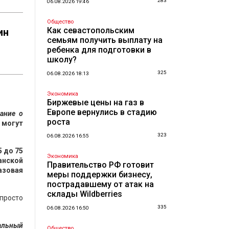
283
06.08.2026 19:46
Общество
Как севастопольским
ин
семьям получить выплату на
ребенка для подготовки в
школу?
325
06.08.2026 18:13
Экономика
Биржевые цены на газ в
Европе вернулись в стадию
ание о
роста
е могут
323
06.08.2026 16:55
 до 75
Экономика
анской
Правительство РФ готовит
азовая
меры поддержки бизнесу,
пострадавшему от атак на
склады Wildberries
просто
335
06.08.2026 16:50
альный
Общество