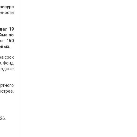
ресурс
нности
дал 19
йма по
от 150
овых.
на срок
в. Фонд
ардные
ертного
ыстрее,
26.