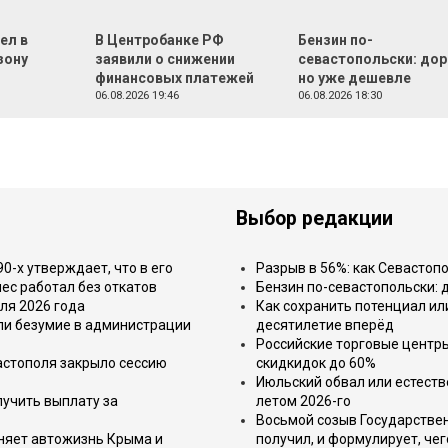
ел в
В Центробанке РФ
Бензин по-
зону
заявили о снижении
севастопольски: дор
финансовых платежей
но уже дешевле
06.08.2026 19:46
06.08.2026 18:30
Выбор редакции
-х утверждает, что в его
Разрыв в 56%: как Севастоп
ес работал без откатов
Бензин по-севастопольски: 
ля 2026 года
Как сохранить потенциал ил
или безумие в администрации
десятилетие вперёд
Российские торговые центр
астополя закрыло сессию
скидкидок до 60%
Июльский обвал или естеств
лучить выплату за
летом 2026-го
Восьмой созыв Государствен
еняет автожизнь Крыма и
получил, и формулирует, чег