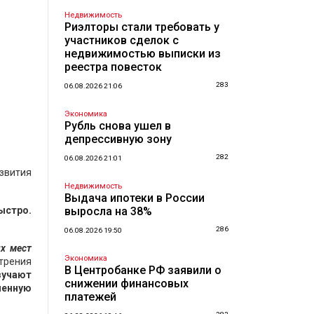
Недвижимость
Риэлторы стали требовать у
участников сделок с
недвижимостью выписки из
реестра повесток
283
06.08.2026 21:06
Экономика
Рубль снова ушел в
депрессивную зону
282
06.08.2026 21:01
звития
Недвижимость
Выдача ипотеки в России
ыстро.
выросла на 38%
286
06.08.2026 19:50
х мест
Экономика
трения
В Центробанке РФ заявили о
зучают
снижении финансовых
ленную
платежей