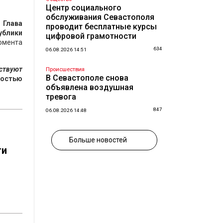
Центр социального
обслуживания Севастополя
.
Глава
проводит бесплатные курсы
ублики
цифровой грамотности
омента
634
06.08.2026 14:51
ствуют
Происшествия
В Севастополе снова
ностью
объявлена воздушная
тревога
847
06.08.2026 14:48
Больше новостей
ги