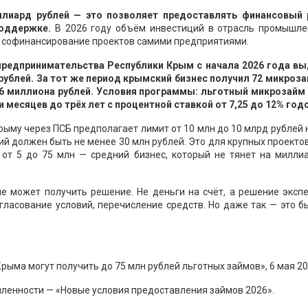
ллиард рублей — это позволяет предоставлять финансовый 
оддержке.
В 2026 году объём инвестиций в отрасль промышле
ь софинансирование проектов самими предприятиями.
предпринимательства Республики Крым с начала 2026 года вы
ублей. За тот же период крымский бизнес получил 72 микроза
6 миллиона рублей. Условия программы: льготный микрозайм 
и месяцев до трёх лет с процентной ставкой от 7,25 до 12% год
рыму через ПСБ предполагает лимит от 10 млн до 10 млрд рублей 
ий должен быть не менее 30 млн рублей. Это для крупных проекто
от 5 до 75 млн — средний бизнес, который не тянет на милли
ие может получить решение. Не деньги на счёт, а решение эксп
ласование условий, перечисление средств. Но даже так — это б
ма могут получить до 75 млн рублей льготных займов», 6 мая 20
енности — «Новые условия предоставления займов 2026».