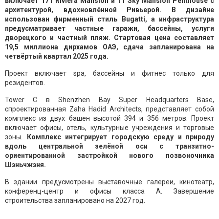
включает 171 Riviera Mansion и 11 Sky Mansion Penthouse с
архитектурой, вдохновлённой Ривьерой. В дизайне
использован фирменный стиль Bugatti, а инфраструктура
предусматривает частные гаражи, бассейны, услуги
дворецкого и частный пляж. Стартовая цена составляет
19,5 миллиона дирхамов ОАЭ, сдача запланирована на
четвёртый квартал 2025 года.
Проект включает spa, бассейны и фитнес только для
резидентов.
Tower C в Shenzhen Bay Super Headquarters Base,
спроектированная Zaha Hadid Architects, представляет собой
комплекс из двух башен высотой 394 и 356 метров. Проект
включает офисы, отель, культурные учреждения и торговые
зоны.
Комплекс интегрирует городскую среду и природу
вдоль центральной зелёной оси с транзитно-
ориентированной застройкой нового позвоночника
Шэньчжэня.
В здании предусмотрены выставочные галереи, кинотеатр,
конференц-центр и офисы класса А. Завершение
строительства запланировано на 2027 год.