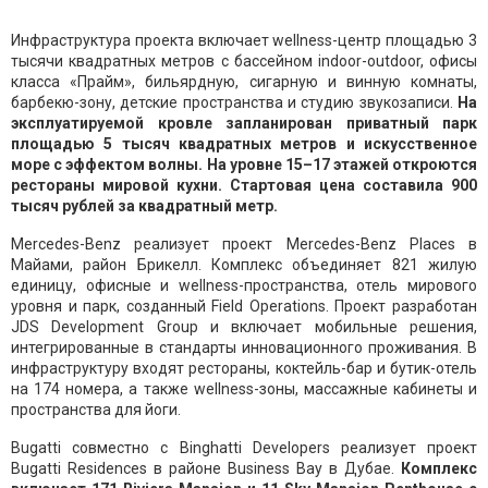
Инфраструктура проекта включает wellness-центр площадью 3
тысячи квадратных метров с бассейном indoor-outdoor, офисы
класса «Прайм», бильярдную, сигарную и винную комнаты,
барбекю-зону, детские пространства и студию звукозаписи.
На
эксплуатируемой кровле запланирован приватный парк
площадью 5 тысяч квадратных метров и искусственное
море с эффектом волны. На уровне 15–17 этажей откроются
рестораны мировой кухни. Стартовая цена составила 900
тысяч рублей за квадратный метр.
Mercedes-Benz реализует проект Mercedes-Benz Places в
Майами, район Брикелл. Комплекс объединяет 821 жилую
единицу, офисные и wellness-пространства, отель мирового
уровня и парк, созданный Field Operations. Проект разработан
JDS Development Group и включает мобильные решения,
интегрированные в стандарты инновационного проживания. В
инфраструктуру входят рестораны, коктейль-бар и бутик-отель
на 174 номера, а также wellness-зоны, массажные кабинеты и
пространства для йоги.
Bugatti совместно с Binghatti Developers реализует проект
Bugatti Residences в районе Business Bay в Дубае.
Комплекс